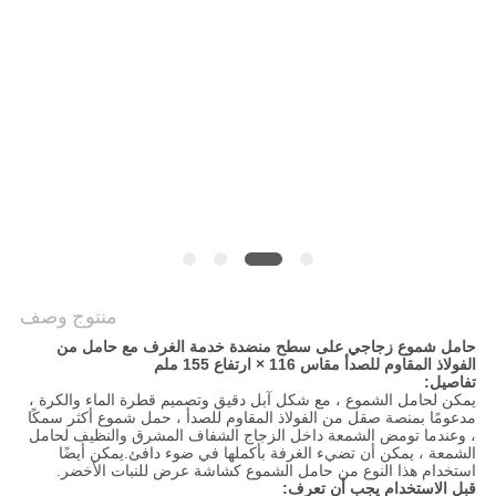
خريطة
الموقع
PRIVACY
POLICY
منتوج وصف
حامل شموع زجاجي على سطح منضدة خدمة الغرف مع حامل من
الفولاذ المقاوم للصدأ مقاس 116 × ارتفاع 155 ملم
تفاصيل:
يمكن لحامل الشموع ، مع شكل آبل دقيق وتصميم قطرة الماء والكرة ،
مدعومًا بمنصة صقل من الفولاذ المقاوم للصدأ ، حمل شموع أكثر سمكًا
، وعندما تومض الشمعة داخل الزجاج الشفاف المشرق والنظيف لحامل
الشمعة ، يمكن أن تضيء الغرفة بأكملها في ضوء دافئ.يمكن أيضًا
استخدام هذا النوع من حامل الشموع كشاشة عرض للنبات الأخضر.
قبل الاستخدام يجب أن تعرف: