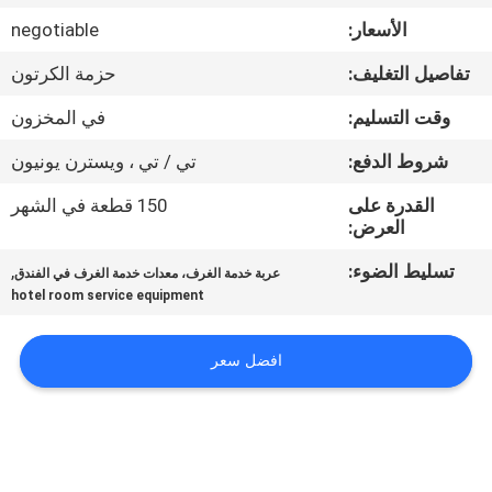
في
الأسعار:
negotiable
المعمل
تفاصيل التغليف:
حزمة الكرتون
رقابة
وقت التسليم:
في المخزون
جودة
شروط الدفع:
تي / تي ، ويسترن يونيون
القدرة على
150 قطعة في الشهر
اتصل
العرض:
بنا
تسليط الضوء:
,
عربة خدمة الغرف، معدات خدمة الغرف في الفندق
hotel room service equipment
أخبار
افضل سعر
حالات
VR