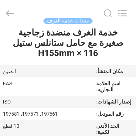
Guangzhou
IMO
Catering
equipments
limited.
معدات خدمة الغرف
All
Rights
Reserved.
خدمة الغرف منضدة زجاجية
بيت
صغيرة مع حامل ستانلس ستيل
منتجات
116 × H155mm
أشرطة
مكان المنشأ:
الصين
فيديو
اسم العلامة
EAST
التجارية:
معلومات
إصدار الشهادات:
ISO
عنا
رقم الموديل:
197561، 197571، 197581
الحد الأدنى
10 قطع
جولة
لكمية: