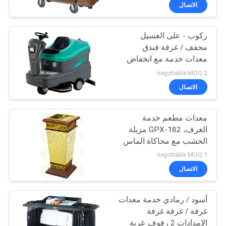
في
الاتصال
المعمل
ركوب - على الغسيل
مجفف / غرفة فندق
رقابة
معدات خدمة مع انخفاض
جودة
مستوى الضجيج تصميم
negotiable MOQ:2
الاتصال
اتصل
معدات مطعم خدمة
بنا
الغرف، GPX-182 مزبلة
الخشب مع محاكاة الماس
أخبار
negotiable MOQ:1
الاتصال
حالات
أسود / رمادي خدمة معدات
غرفة / غرفة غرفة
VR
الإمدادات 2 رفوف عربة