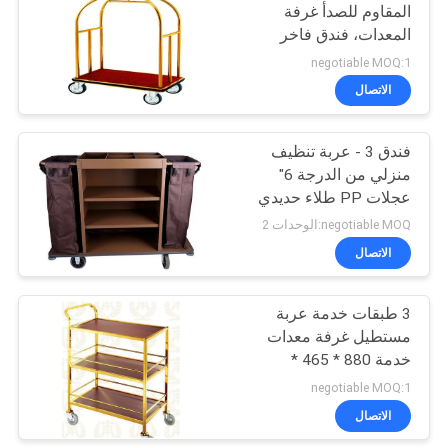
المقاوم للصدأ غرفة
المعدات، فندق فاخر
الأمتعة عربة
negotiable MOQ:1
الاتصال
فندق 3 - عربة تنظيف
منزلي من الدرجة 6"
عجلات PP طلاء حديدي
بني معدات خدمة الغرف
negotiable MOQ:الوحدات 2
الاتصال
3 طبقات خدمة عربة
مستطيل غرفة معدات
خدمة 880 * 465 *
940mm
negotiable MOQ:1
الاتصال