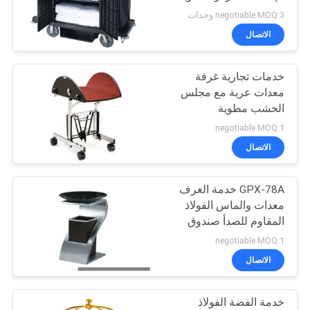
النقل
negotiable MOQ:3 وحدات
خريطة
الاتصال
الموقع
خدمات تجارية غرفة
معدات عربة مع مجلس
PRIVACY
الخشب مطوية
POLICY
negotiable MOQ:1
الاتصال
GPX-78A خدمة الغرف
معدات والماس الفولاذ
المقاوم للصدأ صندوق
القمامة للفندق
negotiable MOQ:1
الاتصال
خدمة الفضة الفولاذ