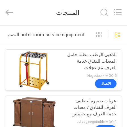
Guangzhou
IMO
Catering
المنتجات
equipments
limited.
All
Rights
Reserved.
بيت
hotel room service equipment التصنيع عبر الإنترنت
منتجات
الذهبي الرطب مظلة حامل
المعدات للفندق خدمة
أشرطة
الغرف مع عجلات
فيديو
Negotiabl4 MOQ:5
الاتصال
معلومات
عربات صغيرة لتنظيف
عنا
الغرف للفنادق / معدات
خدمة الغرف مع حقيبتين
جولة
من الألياف الزجاجية الثقيلة
negotiable MOQ:3 وحدات