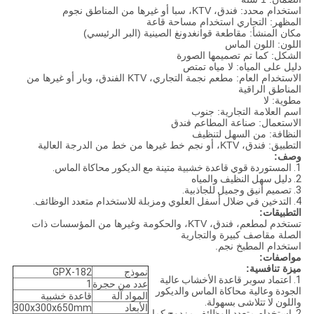
استخدام محدد: فندق، KTV، سبا أو غيرها من المناطق نجوم
المظهر: التجاري استخدام مساحة قاعة
مكان المنشأ: مقاطعة قوانغدونغ الصينية (البر الرئيسي)
اللون: اللون الماس
الشكل: كما تم تصميمها الصورة
دليل على المياه: لا مياه تمتص
الاستخدام العام: مطعم نجمة التجاري، KTV الفندق، وبار أو غيرها من
المناطق الراقية
مطوية: لا
اسم العلامة التجارية: جنوب
الاستعمال: صناعة المطاعم فندق
النظافة: من السهل لتنظيف
التطبيق: فندق، KTV، أو نجم خط غيرها من خط من الدرجة العالية
وصف:
1. المستوردة قوي قاعدة خشبية متينة مع الديكور محاكاة الماس.
2. دليل سهل النظيف والمياه
3. تصميم أنيق وجميل للجاذبية.
4. التدخين في ضلال أسفل العلوي ومزبلة للاستخدام متعدد الوظائف.
التطبيقات:
تستخدم لمطعم، فندق، KTV، والحكومة وغيرها من المؤسسات ذات
الصلة مقاصف كبيرة والتجارية
استخدام المطبخ نجم.
مواصفات:
ميزة تنافسية:
نموذج
GPX-182
1. اعتماد سوبر قاعدة الأخشاب عالية
عدد من حجرة
1
الجودة وعالية محاكاة الماس والديكور
المواد آلة
قاعدة خشبية
واللون لا تتلاشى بسهولة.
الأبعاد
300x300x650mm
2. استخدام متعدد الوظائف مزدوج كما