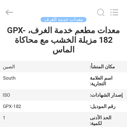
Guangzhou
IMO
Catering
equipments
limited.
معدات خدمة الغرف
All
Rights
Reserved.
معدات مطعم خدمة الغرف، GPX-
بيت
182 مزبلة الخشب مع محاكاة
منتجات
الماس
أشرطة
مكان المنشأ:
الصين
فيديو
اسم العلامة
South
التجارية:
معلومات
إصدار الشهادات:
ISO
عنا
رقم الموديل:
GPX-182
الحد الأدنى
1
جولة
لكمية: