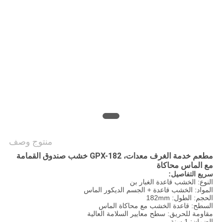
خريطة
الموقع
PRIVACY
POLICY
منتوج وصف
مطعم خدمة الغرف معدات، GPX-182 خشب صندوق القمامة
مع الماس محاكاة
سريع التفاصيل:
النوع: الخشب قاعدة الغبار بن
المواد: الخشب قاعدة + الجسم الديكور الماس
الحجم: الطول: 182mm
السطح: قاعدة الخشب مع محاكاة الماس
مقاومة للحريق: سطح معايير السلامة العالية
الضمان: 1 سنة