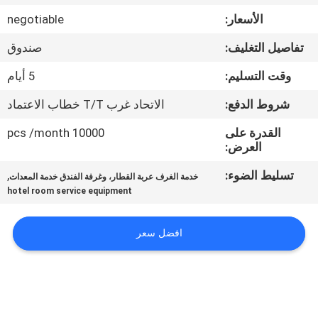
في
الأسعار:
negotiable
المعمل
تفاصيل التغليف:
صندوق
رقابة
وقت التسليم:
5 أيام
جودة
شروط الدفع:
الاتحاد غرب T/T خطاب الاعتماد
القدرة على
10000 pcs /month
اتصل
العرض:
بنا
تسليط الضوء:
,
خدمة الغرف عربة القطار، وغرفة الفندق خدمة المعدات
hotel room service equipment
أخبار
افضل سعر
حالات
VR