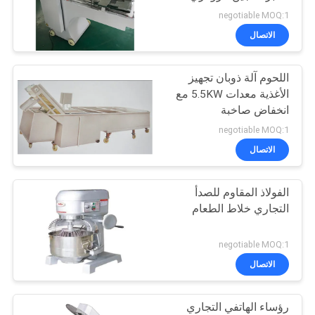
تشكيل النفخ
negotiable MOQ:1
خريطة
الاتصال
32
الموقع
التجاري الكهربائية
اللحوم آلة ذوبان تجهيز
الأغذية معدات 5.5KW مع
الباخرة
PRIVACY
انخفاض صاخبة
POLICY
negotiable MOQ:1
الاتصال
الفولاذ المقاوم للصدأ
42
التجاري خلاط الطعام
معدات بوفيه التجارية
negotiable MOQ:1
الاتصال
رؤساء الهاتفي التجاري