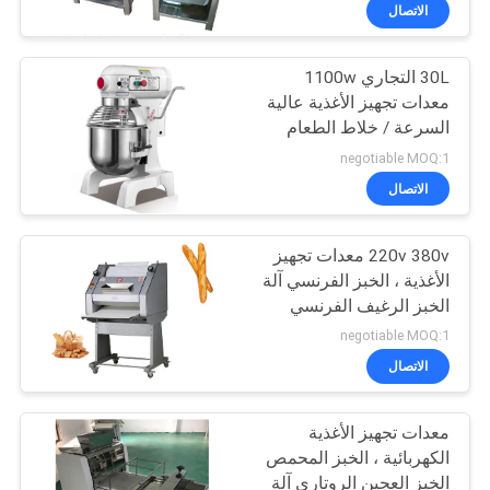
الخضراء الدرس
في
الاتصال
المعمل
30L التجاري 1100w
51
معدات تجهيز الأغذية عالية
رقابة
السرعة / خلاط الطعام
الطبخ الصيني
جودة
الفولاذ المقاوم للصدأ
negotiable MOQ:1
الاتصال
اتصل
220v 380v معدات تجهيز
بنا
الأغذية ، الخبز الفرنسي آلة
الخبز الرغيف الفرنسي
78
أخبار
negotiable MOQ:1
الاتصال
كهربائي الخبز أفران
حالات
معدات تجهيز الأغذية
الكهربائية ، الخبز المحمص
VR
الخبز العجين الروتاري آلة