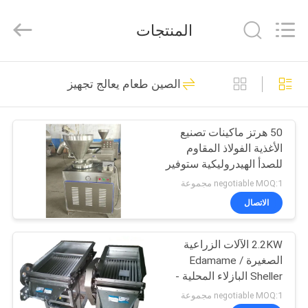
Guangzhou
IMO
Catering
المنتجات
equipments
limited.
All
Rights
Reserved.
بيت
143
الصين طعام يعالج تجهيز
التجاري معدات
منتجات
المطبخ
50 هرتز ماكينات تصنيع
الأغذية الفولاذ المقاوم
أشرطة
للصدأ الهيدروليكية ستوفير
فيديو
صانع السجق
negotiable MOQ:1 مجموعة
الاتصال
79
معلومات
معدات المطابخ
2.2KW الآلات الزراعية
عنا
الصغيرة / Edamame
الغربية
Sheller البازلاء المحلية -
جولة
تقشير آلة معالجة الفاصوليا
negotiable MOQ:1 مجموعة