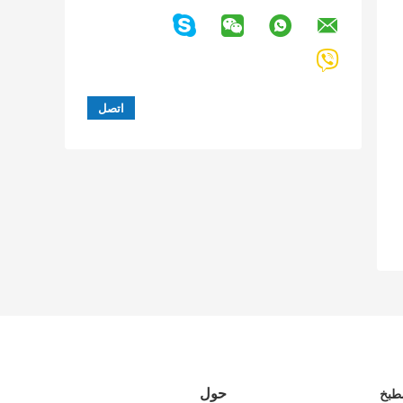
حول
مطبخ