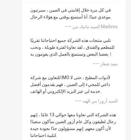
في كل مرة خلال إقامتي في الصين ، سيرتبون
موعدي جيدًا. أنا أستمتع بوقتي مع هؤلاء الرجال.
—— السيد مانيك من Madives
تلبي منتجات هذه الشركة جميع احتياجاتنا تقريبًا
للمطعم والفندق ، لقد تعاونا لفترة طويلة ، ونحب
بعضنا البعض ونستمتع بالعمل الذي يقومون به！
—— سيد شفاز
للتعاون مع شركة IMO لأدوات المطبخ ، حتى لا
داعي للمجيء إلى الصين ، فهم يقدمون أفضل
خدمة لي عبر البريد الإلكتروني أو الهاتف.
—— السيد أرورا من الهند
هذه الشركة التي تعاونا معها حوالي 13 عامًا ، إنهم
رجال لطيفون وكل عام أزور الصين سأكون سعيدًا
لأن أكون معهم. إنهم مسؤولون جدًا بجودة جيدة
لتلبية احتياجاتنا.