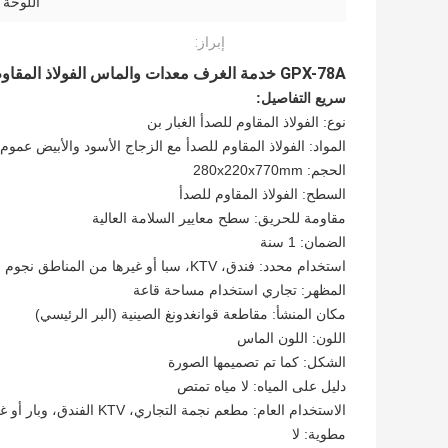
اللوحة 
إبراز:
GPX-78A خدمة الغرف معدات والماس الفولاذ المقاوم للصدأ صندوق القمامة للفندق
سريع التفاصيل:
نوع: الفولاذ المقاوم للصدأ الغبار بن
المواد: الفولاذ المقاوم للصدأ مع الزجاج الأسود والأبيض عموم
الحجم: 280x220x770mm
السطح: الفولاذ المقاوم للصدأ
مقاومة للحريق: سطح معايير السلامة العالية
الضمان: 1 سنة
استخدام محدد: فندق، KTV، سبا أو غيرها من المناطق نجوم
المظهر: تجاري استخدام مساحة قاعة
مكان المنشأ: مقاطعة قوانغدونغ الصينية (البر الرئيسي)
اللون: اللون الماس
الشكل: كما تم تصميمها الصورة
دليل على المياه: لا مياه تمتص
الاستخدام العام: مطعم نجمة التجاري، KTV الفندق، وبار أو غيرها من المناطق الراقية
مطوية: لا