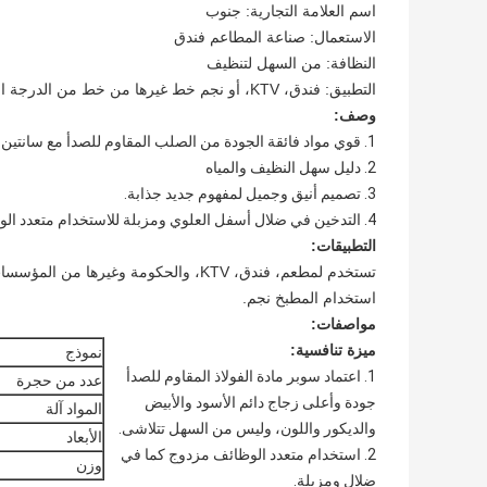
اسم العلامة التجارية: جنوب
الاستعمال: صناعة المطاعم فندق
النظافة: من السهل لتنظيف
التطبيق: فندق، KTV، أو نجم خط غيرها من خط من الدرجة العالية
وصف:
1. قوي مواد فائقة الجودة من الصلب المقاوم للصدأ مع سانتين
2. دليل سهل النظيف والمياه
3. تصميم أنيق وجميل لمفهوم جديد جذابة.
4. التدخين في ضلال أسفل العلوي ومزبلة للاستخدام متعدد الوظائف.
التطبيقات:
تستخدم لمطعم، فندق، KTV، والحكومة وغيرها من المؤسسات ذات الصلة مقاصف كبيرة والتجارية
استخدام المطبخ نجم.
مواصفات:
ميزة تنافسية:
نموذج
1. اعتماد سوبر مادة الفولاذ المقاوم للصدأ
عدد من حجرة
جودة وأعلى زجاج دائم الأسود والأبيض
المواد آلة
والديكور واللون، وليس من السهل تتلاشى.
الأبعاد
2. استخدام متعدد الوظائف مزدوج كما في
وزن
ضلال ومزبلة.