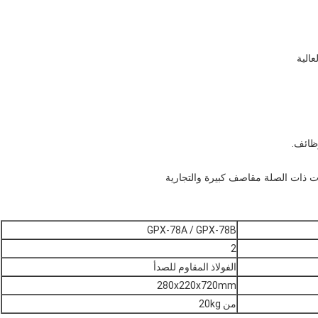
GPX-78A / GPX-78B
2
الفولاذ المقاوم للصدأ
280x220x720mm
من 20kg