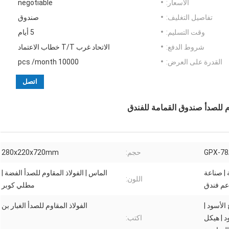
الأسعار:
negotiable
تفاصيل التغليف:
صندوق
وقت التسليم:
5 أيام
شروط الدفع:
الاتحاد غرب T/T خطاب الاعتماد
القدرة على العرض:
10000 pcs /month
اتصل
GPX-78
حجم:
280x220x720mm
 | صناعة
الماس | الفولاذ المقاوم للصدأ الفضة |
اللون:
عم فندق
مطلي كوبر
 الأسود |
الفولاذ المقاوم للصدأ الغبار بن
د | هيكل
اكتب: