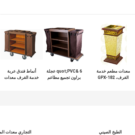
معدات مطعم خدمة
6 &quot;PVC عجلة
أنماط فندق عربة
الغرف، GPX-182
براون تجميع مطاعم
خدمة الغرف معدات
مزبلة الخشب مع
معدات التموين
متعدد الاختياري 6
محاكاة الماس
للحصول فندق
بوصة PVC / طاعون
المجترات الصغيرة
العجلات
الطبخ الصيني
التجاري معدات ال