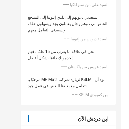
—— السيد علي من سلوفاكيا
يسعدني دعوتهم إلى بلدي إثيوبيا إلى المنتجع
الخاص بي ، وهم رجال يعملون بجد ويسهلون حقًا ،
ويسعدني التعامل معهم.
—— السيد تاديوس من إثيوبيا
نحن في علاقة ما يقرب من 15 عامًا ، فهم
يخدمونك دائمًا بشكل أفضل!
—— السيد عويس من باكستان
مرحبًا بـ MR Matt لزيارة شركتنا KSLM ، نود أن
نتعامل مع بعضنا البعض في عمل جيد
—— KSLM من كمبودي
ابن دردش الآن