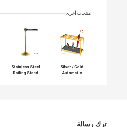
منتجات أخرى
Stainless Steel
Silver / Gold
Railing Stand
Automatic
Silver/Golden
Umbrella Bag
Crowd Control
Dispenser and
Stanchion with
Hotel Room
Tabby
Umbrella Stand
Retractable Belt
With Lock Holds
Rust-Resistant
Up to 18-36
Umbrellas
ترك رسالة