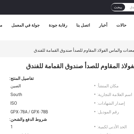
يبحث
حالات
أخبار
اتصل بنا
رقابة جودة
جولة في المعمل
مع
تفاصيل المنتج:
مكان المنشأ:
الصين
اسم العلامة التجارية:
South
إصدار الشهادات:
ISO
رقم الموديل:
GPX-78A / GPX-78B
شروط الدفع والشحن:
الحد الأدنى لكمية:
1