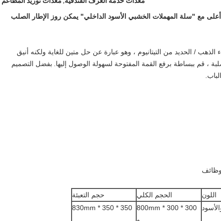
معدات خدمة الغرف الفندقية
,
معدات توريد المطاعم
أعلى مع "سلة المهملات الخشبي الأسود الداخلي" يمكن روز الإطار الصلب
الذهب / الحديد من التيتانيوم ، وهو عبارة عن حل متين للغاية ولكنه أنيق
لصلبة ، قم ببساطة برفع القمة المفتوحة لسهولة الوصول إليها.
بفضل التصميم
لباب.
لوظائف
اللون
الحجم الكلي
حجم التعبئة
لأسود
300 * 300 * 800mm
350 * 350 * 830mm
و