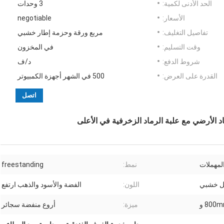
الحد الأدنى لكمية:
3 وحدات
الأسعار:
negotiable
تفاصيل التغليف:
مربع ورقة وحزمة إطار خشبي
وقت التسليم:
في المخزون
شروط الدفع:
د/ف
القدرة على العرض:
500 في الشهر أجهزة الكمبيوتر
اتصل
د الأرضي مع علبة الرماد الزخرفية في الأعلى
المهملات
نمط:
freestanding
يل خشبي
اللون:
الفضة والأسود والذهب ارتفع
ميزة:
أروع منفضة سجائر