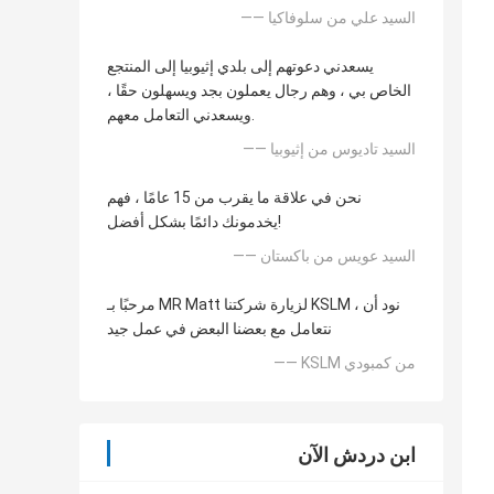
—— السيد علي من سلوفاكيا
يسعدني دعوتهم إلى بلدي إثيوبيا إلى المنتجع
الخاص بي ، وهم رجال يعملون بجد ويسهلون حقًا ،
ويسعدني التعامل معهم.
—— السيد تاديوس من إثيوبيا
نحن في علاقة ما يقرب من 15 عامًا ، فهم
يخدمونك دائمًا بشكل أفضل!
—— السيد عويس من باكستان
مرحبًا بـ MR Matt لزيارة شركتنا KSLM ، نود أن
نتعامل مع بعضنا البعض في عمل جيد
—— KSLM من كمبودي
ابن دردش الآن