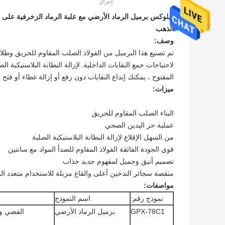
إبراز:
ديلوكس برميل الرماد الأرضي مع علبة الرماد الزخرفية على 
الذهب
وصف:
تم تصنيع هذا البرميل من الفولاذ الصلب المقاوم للحريق وطلاء 
لاحتياجات جمع النفايات الداخلية.
لإزالة البطانة البلاستيكية ا
المفتوح ، يمكنك إيداع النفايات دون رفع أو إزالة غطاء أو فتح ا
ميزات:
البناء الصلب المقاوم للحريق
عملية حر اليدين الصحي
من السهل الإقلاع لإزالة البطانة البلاستيكية الصلبة
قوي الجودة الفائقة الفولاذ المقاوم للصدأ المواد مع سانتين
تصميم أنيق وجميل لمفهوم جديد جذاب
منفضة سجائر التدخين أعلى والقاع مزبلة للاستخدام متعدد ا
مواصفات:
نموذج رقم:
اسم النموذج
GPX-78C1
برميل الرماد الأرضي
الفضي وا