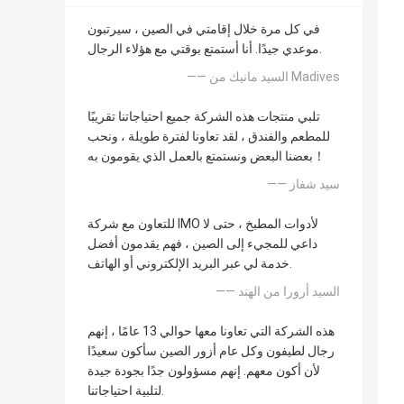
في كل مرة خلال إقامتي في الصين ، سيرتبون
موعدي جيدًا. أنا أستمتع بوقتي مع هؤلاء الرجال.
—— السيد مانيك من Madives
تلبي منتجات هذه الشركة جميع احتياجاتنا تقريبًا
للمطعم والفندق ، لقد تعاونا لفترة طويلة ، ونحب
بعضنا البعض ونستمتع بالعمل الذي يقومون به！
—— سيد شفاز
للتعاون مع شركة IMO لأدوات المطبخ ، حتى لا
داعي للمجيء إلى الصين ، فهم يقدمون أفضل
خدمة لي عبر البريد الإلكتروني أو الهاتف.
—— السيد أرورا من الهند
هذه الشركة التي تعاونا معها حوالي 13 عامًا ، إنهم
رجال لطيفون وكل عام أزور الصين سأكون سعيدًا
لأن أكون معهم. إنهم مسؤولون جدًا بجودة جيدة
لتلبية احتياجاتنا.