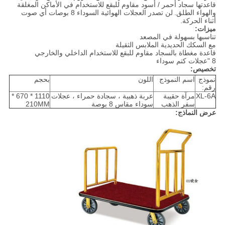
قاعدتها سجاد أحمر / أسود مقاوم للبقع للاستخدام في الأماكن المغلقة
والهواء الطلق.
لن تصدر العجلات الهوائية السوداء 8 بوصات أي صوت
أثناء الحركة.
ميزات:
تناسبها بسهولة في المصعد
مع السكك الحديدية الملابس الثقيلة
قاعدة مغطاة بالسجاد مقاوم للبقع للاستخدام الداخلي والخارجي
8 "عجلات كتم سوداء
تخصيص:
نموذج
اسم النموذج
اللون
بحجم
رقم:
XL-6A
مرآة حقيبة
عربة ذهبية ، سجادة حمراء ، عجلات
1110 * 670 *
سفر الذهب
سوداء مقاس 8 بوصة
210MM
عرض النماذج: