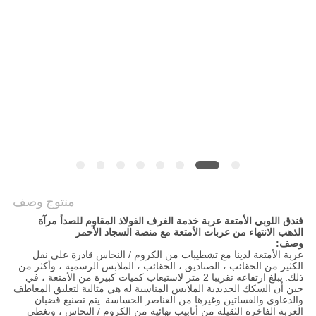
خريطة
الموقع
PRIVACY
POLICY
منتوج وصف
فندق اللوبي الأمتعة عربة خدمة الغرف الفولاذ المقاوم للصدأ مرآة
الذهب الانتهاء من عربات الأمتعة مع منصة السجاد الأحمر
وصف:
عربة الأمتعة لدينا مع تشطيبات من الكروم / النحاس قادرة على نقل
الكثير من الحقائب ، الصناديق ، الحقائب ، الملابس الرسمية ، وأكثر من
ذلك.
يبلغ ارتفاعه تقريبا 2 متر لاستيعاب كميات كبيرة من الأمتعة ، في
حين أن السكك الحديدية الملابس المناسبة له هي مثالية لتعليق المعاطف
والدعاوى والفساتين وغيرها من العناصر الحساسة.
يتم تصنيع قضبان
العربة الفاخرة الثقيلة من أنابيب نهائية من الكروم / النحاس ، وتغطي