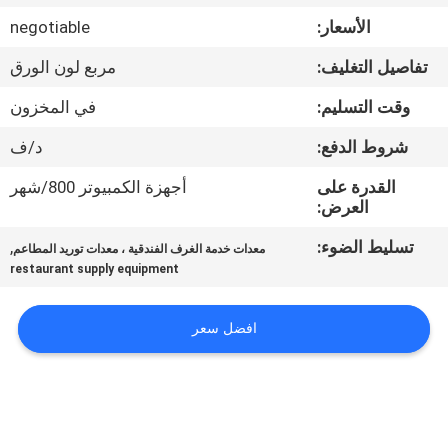
في
الأسعار:
negotiable
المعمل
تفاصيل التغليف:
مربع لون الورق
رقابة
وقت التسليم:
في المخزون
جودة
شروط الدفع:
د/ف
القدرة على
أجهزة الكمبيوتر 800/شهر
اتصل
العرض:
بنا
تسليط الضوء:
,
معدات خدمة الغرف الفندقية ، معدات توريد المطاعم
restaurant supply equipment
أخبار
افضل سعر
حالات
VR