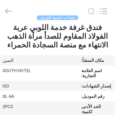
Guangzhou
IMO
Catering
equipments
limited.
معدات خدمة الغرف
All
Rights
Reserved.
فندق غرفة خدمة اللوبي عربة
بيت
الفولاذ المقاوم للصدأ مرآة الذهب
منتجات
الانتهاء مع منصة السجادة الحمراء
أشرطة
مكان المنشأ:
الصين
فيديو
اسم العلامة
SOUTH HOTEL
التجارية:
معلومات
إصدار الشهادات:
ISO
عنا
رقم الموديل:
XL-6A
الحد الأدنى
2PCS
جولة
لكمية: