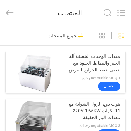
Guangzhou
IMO
Catering
المنتجات
equipments
limited.
All
Rights
Reserved.
بيت
143
جميع المنتجات
التجاري معدات
منتجات
المطبخ
معدات الوجبات الخفيفة آلة
الخبز والبطاطا الحلوة مع
أشرطة
حصى حفظ الحرارة للعرض
فيديو
negotiable MOQ:1 وحدة
الاتصال
79
معلومات
معدات المطابخ
هوت دوج الرول الشواية مع
عنا
11 بكرات 220V 1.65KW ،
الغربية
معدات البار الخفيفة
جولة
التجارية
negotiable MOQ:3 وحدات