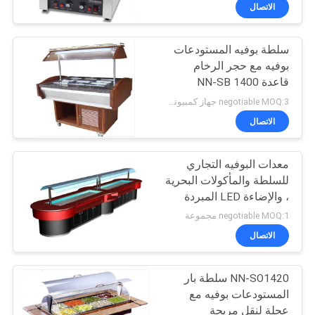
في
الاتصال
المعمل
سلطة بوفيه المستودعات
51
بوفيه مع حجر الرخام
رقابة
قاعدة NN-SB 1400
الطبخ الصيني
جودة
negotiable MOQ:3 جهاز كمبيوتر شخصى
الاتصال
اتصل
معدات البوفيه التجاري
بنا
للسلطة والمأكولات البحرية
، والإضاءة LED المبردة
78
أخبار
بوفيه عرض الجدول
negotiable MOQ:1 مجموعة
الاتصال
كهربائي الخبز أفران
حالات
NN-SO1420 سلطة بار
المستودعات بوفيه مع
VR
عجلة لنقل مريحة