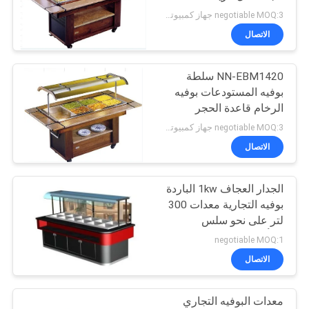
negotiable MOQ:3 جهاز كمبيوتر شخصى
خريطة
الاتصال
32
الموقع
التجاري الكهربائية
NN-EBM1420 سلطة
بوفيه المستودعات بوفيه
الباخرة
PRIVACY
الرخام قاعدة الحجر
POLICY
negotiable MOQ:3 جهاز كمبيوتر شخصى
الاتصال
الجدار العجاف 1kw الباردة
42
بوفيه التجارية معدات 300
لتر على نحو سلس
معدات بوفيه التجارية
للمأكولات البحرية مع
negotiable MOQ:1
الخشب
الاتصال
معدات البوفيه التجاري