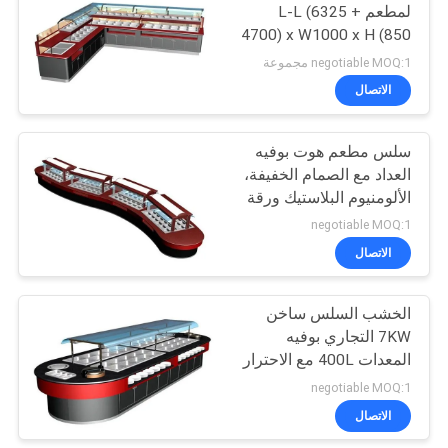
لمطعم L-L (6325 +
4700) x W1000 x H (850
114
+ 650) MM
negotiable MOQ:1 مجموعة
الاتصال
التجاري ثلاجة التجميد
سلس مطعم هوت بوفيه
العداد مع الصمام الخفيفة،
الألومنيوم البلاستيك ورقة
negotiable MOQ:1
الاتصال
76
الخشب السلس ساخن
طعام يعالج تجهيز
7KW التجاري بوفيه
المعدات 400L مع الاحترار
الخفيفة للمطبخ
negotiable MOQ:1
الاتصال