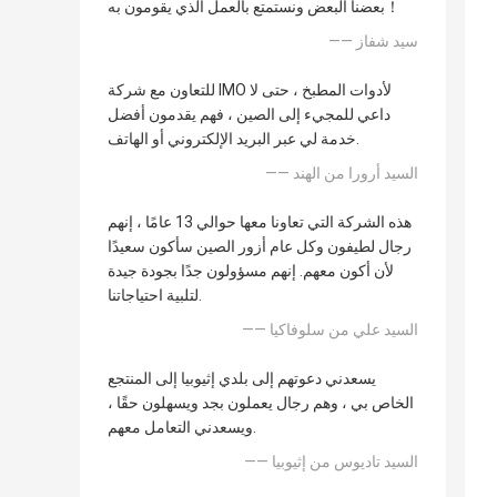
بعضنا البعض ونستمتع بالعمل الذي يقومون به！
—— سيد شفاز
للتعاون مع شركة IMO لأدوات المطبخ ، حتى لا
داعي للمجيء إلى الصين ، فهم يقدمون أفضل
خدمة لي عبر البريد الإلكتروني أو الهاتف.
—— السيد أرورا من الهند
هذه الشركة التي تعاونا معها حوالي 13 عامًا ، إنهم
رجال لطيفون وكل عام أزور الصين سأكون سعيدًا
لأن أكون معهم. إنهم مسؤولون جدًا بجودة جيدة
لتلبية احتياجاتنا.
—— السيد علي من سلوفاكيا
يسعدني دعوتهم إلى بلدي إثيوبيا إلى المنتجع
الخاص بي ، وهم رجال يعملون بجد ويسهلون حقًا ،
ويسعدني التعامل معهم.
—— السيد تاديوس من إثيوبيا