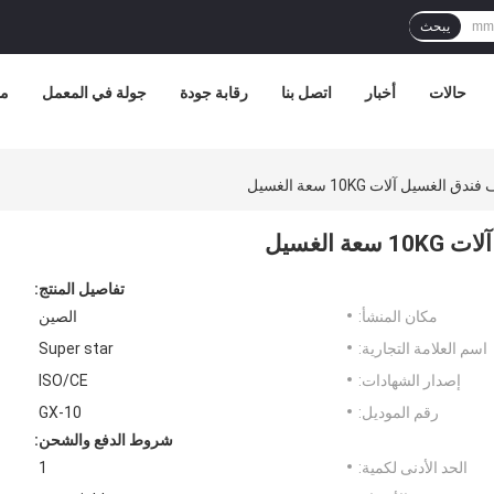
يبحث
حالات
أخبار
اتصل بنا
رقابة جودة
جولة في المعمل
مع
لغسيل آلات 10KG سعة الغسيل
الغسيل
تفاصيل المنتج:
مكان المنشأ:
الصين
اسم العلامة التجارية:
Super star
إصدار الشهادات:
ISO/CE
رقم الموديل:
GX-10
شروط الدفع والشحن:
الحد الأدنى لكمية:
1