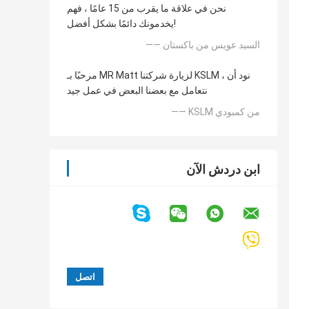
نحن في علاقة ما يقرب من 15 عامًا ، فهم
يخدمونك دائمًا بشكل أفضل!
—— السيد عويس من باكستان
مرحبًا بـ MR Matt لزيارة شركتنا KSLM ، نود أن
نتعامل مع بعضنا البعض في عمل جيد
—— KSLM من كمبودي
ابن دردش الآن