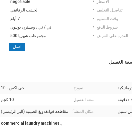
الأسعار:
negotiable
تفاصيل التغليف:
الخشب الرقائقي
وقت التسليم:
7 أيام
شروط الدفع:
تي / تي ، ويسترن يونيون
القدرة على العرض:
مجموعات شهريا 500
اتصل
وماتيكية
نموذج:
جي اكس - 10
قة
سعة الغسيل:
10 كجم
س ستيل
مكان المنشأ:
مقاطعة قوانغدونغ الصينية (البر الرئيسي)
commercial laundry machines
,
,