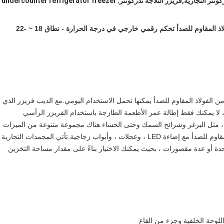
ركونتر التجارية,فريزر الثلاجة ندركونتر
,
undercounter refrigerator freezer
فريزر تجاري 4 أبواب يصل إلى الداخل AISI 304 18/10 الفولاذ المقاوم للصدأ تحكم رقمي خارجي في درجة الحرارة - نطاق 18 ~ -22
من الفولاذ المقاوم للصدأ يمكنها تحمل الاستخدام اليومي.مع الديب فريزر الذي
درجة مئوية تحت الصفر ، لا يمكنك فقط إطالة عمر الأطعمة الطازجة باستخدام الفريزر الرأسي
زة ، مثل البرغر وشرائح السمك وحتى الحساء.هناك مجموعة متنوعة من الميزات
التي يمكنك الاختيار من بينها ، بما في ذلك مجمدات الفولاذ المقاوم للصدأ مع إضاءة LED ، وعجلات ، وأبواب زجاجية.تأتي المجمدات التجارية
احدة أو عدة مقصورات ، بحيث يمكنك الاختيار بناءً على مقدار مساحة التخزين