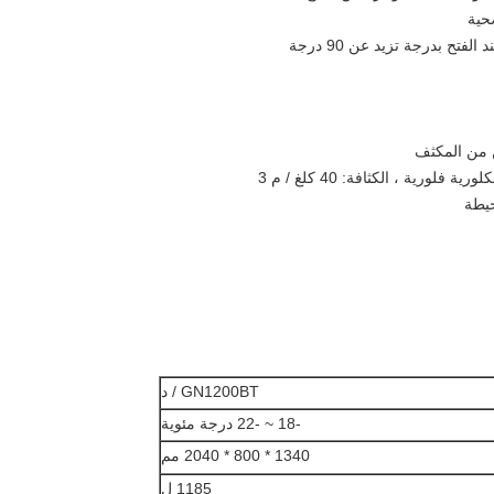
فتح بدرجة تزيد عن 90 درجة
خن من المكثف
رية ، الكثافة: 40 كلغ / م 3
GN1200BT / د
-18 ~ -22 درجة مئوية
1340 * 800 * 2040 مم
1185 ل