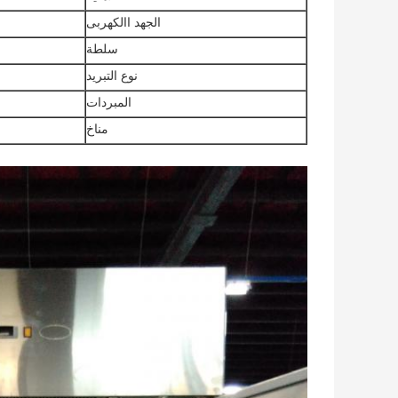
الجهد االكهربى
سلطة
نوع التبريد
المبردات
مناخ