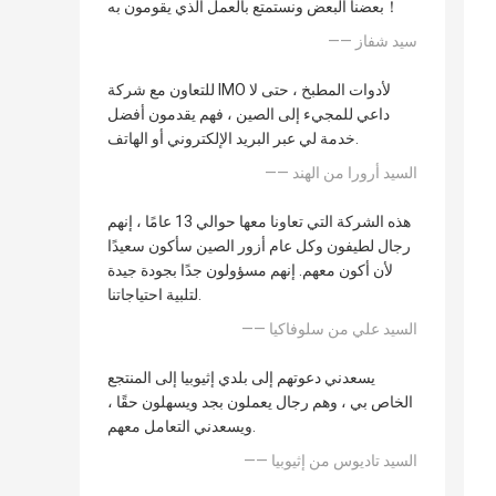
بعضنا البعض ونستمتع بالعمل الذي يقومون به！
—— سيد شفاز
للتعاون مع شركة IMO لأدوات المطبخ ، حتى لا
داعي للمجيء إلى الصين ، فهم يقدمون أفضل
خدمة لي عبر البريد الإلكتروني أو الهاتف.
—— السيد أرورا من الهند
هذه الشركة التي تعاونا معها حوالي 13 عامًا ، إنهم
رجال لطيفون وكل عام أزور الصين سأكون سعيدًا
لأن أكون معهم. إنهم مسؤولون جدًا بجودة جيدة
لتلبية احتياجاتنا.
—— السيد علي من سلوفاكيا
يسعدني دعوتهم إلى بلدي إثيوبيا إلى المنتجع
الخاص بي ، وهم رجال يعملون بجد ويسهلون حقًا ،
ويسعدني التعامل معهم.
—— السيد تاديوس من إثيوبيا