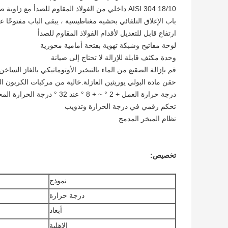
AISI 304 18/10 داخلي من الفولاذ المقاوم للصدأ مع زاوية صحية
باب الإغلاق التلقائي بحشية مغناطيسية ، يبقى الباب مفتوحًا عند ال
ارتفاع قابل للتعديل لأقدام الفولاذ المقاوم للصدأ
لوحة مفاتيح وشبكة تهوية بفتحة أمامية محورية
وحدة مكثف قابلة للإزالة لا تحتاج إلى صيانة
قم بإزالة الصقيع من الماء بالتبخير الأوتوماتيكي بالغاز السا
حقن مادة البولي يوريثين العازلة.خالية من مركبات الكربون الكلورية فلو
درجة حرارة العمل + 2 ° ~ + 8 ° عند 32 ° درجة الحرارة المحيطة
تحكم رقمي في درجة الحرارة وتذويب
نظام المبخر المدمج
تخصيص:
نموذج
درجة حرارة
أبعاد
الاهلية