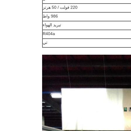
220 فولت / 50 هرتز
986 واط
تبريد الهواء
R404a
تي