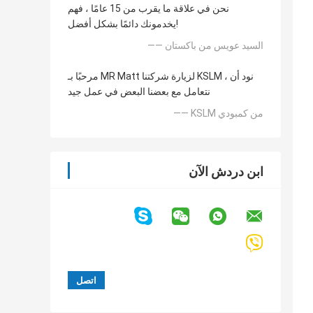
نحن في علاقة ما يقرب من 15 عامًا ، فهم
يخدمونك دائمًا بشكل أفضل!
—— السيد عويس من باكستان
مرحبًا بـ MR Matt لزيارة شركتنا KSLM ، نود أن
نتعامل مع بعضنا البعض في عمل جيد
—— KSLM من كمبودي
ابن دردش الآن