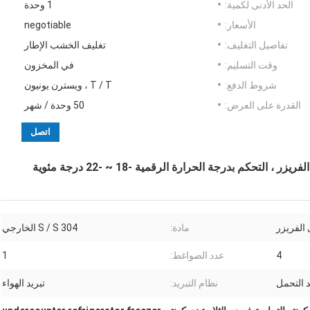
الحد الأدنى لكمية:
1 وحدة
الأسعار:
negotiable
تفاصيل التغليف:
تغليف الخشب الإطار
وقت التسليم:
في المخزون
شروط الدفع:
T / T ، ويسترن يونيون
القدرة على العرض:
50 وحدة / شهر
اتصل
الفريزر
مادة:
S / S 304 الخارجي
4
عدد الضواغط:
1
 التحمل
نظام التبريد:
تبريد الهواء