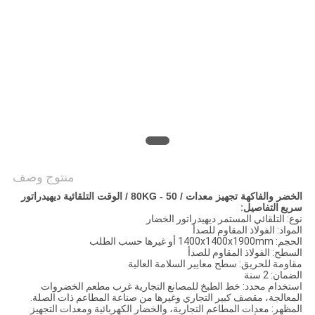
خريطة
الموقع
PRIVACY
POLICY
منتوج وصف
الخضر والفاكهة تجهيز معدات / 50 - 80KG / الوقت التلقائية ديهيدراتور
سريع التفاصيل:
نوع: التلقائي المستمر ديهيدراتور الخضار
المواد: الفولاذ المقاوم للصدأ
الحجم: 1400x1400x1900mm أو غيرها حسب الطلب
السطح: الفولاذ المقاوم للصدأ
مقاومة للحريق: سطح معايير السلامة العالية
الضمان: 2 سنة
استخدام محدد: خط الطبخ للمصانع التجارية غرب مطعم الخضروات
المعالجة، مقصف كبير التجاري وغيرها من صناعة المطاعم ذات الصلة.
المظهر: معدات المطاعم التجارية، والخضار الكهربائية ومعدات التجهيز