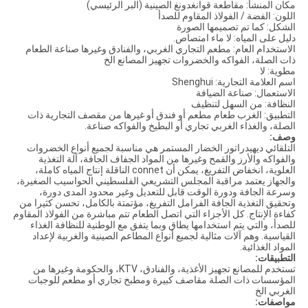
مكان المنشأ: مقاطعة قوانغدونغ الصينية (البر الرئيسي)
اللون: الفضة / الفولاذ المقاوم للصدأ
الشكل: كما تم تصميمها الصورة
دليل على المياه: لا ماء امتصاص.
الاستخدام العام: مطعم التجاري الغربي، والفنادق وغيرها صناعة الطعام
ذات الصلة، الفواكه والخضروات تجهيز المصانع الخ
مطوية: لا
اسم العلامة التجارية: Shenghui
الاستعمال: صناعة الضيافة
النظافة: من السهل لتنظيف
التطبيق: الغرب طعام مطعم أو فندق أو غيرها من مقصف التجارية ذات
الصلة، والغذاء الغربي تجاري أو البطيخ والفواكه صناعة.
وصف:
التلقائي ديهيدراتور الخضار المستمر هي مناسبة لجميع أنواع الخضروات
والفواكه والأرز والقمح وغيرها من المواد الجفاف الجافة، آلة التغذية
العلوية، انخفاض التفريغ، يمكن أن connet الناقلة إنتاج المياه كاملة،
والجهاز يعتمد مراقبة المجلس التشريعي الفلسطيني الحواسيب الصغيرة،
وسرعة الجافة ودورة الوقت قابل للتعديل وغير محدود المدى دورة،
وتحقيق التغذية الجافة الفرامل التفريغ، مؤتمتة بالكامل، تحسن كثيرا من
كفاءة الإنتاج. كل الأجزاء التي اتصل الطعام تتم مباشرة من الفولاذ المقاوم
للصدأ، والتي يتم استخدامها يطاق وبما يتفق مع الوطنية للنظافة الغذاء
القياسية. وهم آلات مثالية لجميع أنواع المطاعم الصينية والغربية لإعداد
المواد الغذائية.
التطبيقات:
تستخدم للمصانع تجهيز الأغذية، والفنادق، KTV، والحكومة وغيرها من
المؤسسات ذات الصلة مقاصف كبيرة ومطبخ تجاري أو مطعم للوجبات
الغربي الخ
مواصفات: