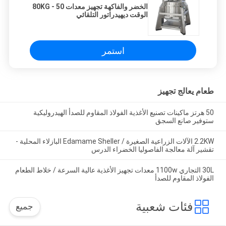
الخضر والفاكهة تجهيز معدات 50 - 80KG
الوقت ديهيدراتور التلقائي
استمر
طعام يعالج تجهيز
50 هرتز ماكينات تصنيع الأغذية الفولاذ المقاوم للصدأ الهيدروليكية
ستوفير صانع السجق
2.2KW الآلات الزراعية الصغيرة / Edamame Sheller البازلاء المحلية -
تقشير آلة معالجة الفاصوليا الخضراء الدرس
30L التجاري 1100w معدات تجهيز الأغذية عالية السرعة / خلاط الطعام
الفولاذ المقاوم للصدأ
فئات شعبية
جميع