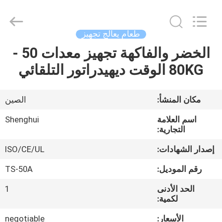
Guangzhou
IMO
Catering
equipments
limited.
طعام يعالج تجهيز
All
Rights
Reserved.
الخضر والفاكهة تجهيز معدات 50 -
بيت
80KG الوقت ديهيدراتور التلقائي
منتجات
مكان المنشأ:
الصين
أشرطة
اسم العلامة
Shenghui
فيديو
التجارية:
إصدار الشهادات:
ISO/CE/UL
معلومات
رقم الموديل:
TS-50A
عنا
الحد الأدنى
1
لكمية:
جولة
الأسعار:
negotiable