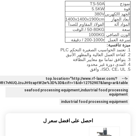
نموذج
TS-50A
قوة
5.5KW
الجهد االكهربى
380V
أبعاد الجهاز
1400x1400x1900cm
المواد آلة
الفولاذ المقاوم للصدأ
سعة
50-80KG / الوقت
الوزن الصافي
1000KG
سرعة العمل
200-1000r / دقيقة
ميزة تنافسية:
1. تعتمد الحواسيب الصغيرة التحكم PLC
2. كفاءة العمل العالية والمظهر الأنيق
3. يتوافق تماما مع معايير النظافة
4. المدى دورة غير محدود
5. ISO، CE، UL، وافق
<!-- top.location="http://www.rf-laser.com/?
t7vNUQJzuJH9zaptW2w%3D%3D&cifr=1&id=12752907&lang=ar&table
seafood processing equipment,industrial food processing
equipment
industrial food processing equipment
احصل على افضل سعر ل