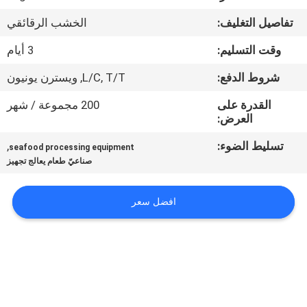
في
تفاصيل التغليف:
الخشب الرقائقي
المعمل
وقت التسليم:
3 أيام
رقابة
شروط الدفع:
L/C, T/T, ويسترن يونيون
جودة
القدرة على
200 مجموعة / شهر
العرض:
اتصل
تسليط الضوء:
,
seafood processing equipment
صناعيّ طعام يعالج تجهيز
بنا
افضل سعر
أخبار
حالات
VR