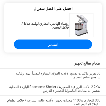
احصل على افضل سعر ل
رؤساء الهاتفي التجاري لولبية خلاط /
خلاط العجين
استمر
طعام يعالج تجهيز
50 هرتز ماكينات تصنيع الأغذية الفولاذ المقاوم للصدأ الهيدروليكية
ستوفير صانع السجق
2.2KW الآلات الزراعية الصغيرة / Edamame Sheller البازلاء المحلية -
تقشير آلة معالجة الفاصوليا الخضراء الدرس
30L التجاري 1100w معدات تجهيز الأغذية عالية السرعة / خلاط الطعام
الفولاذ المقاوم للصدأ