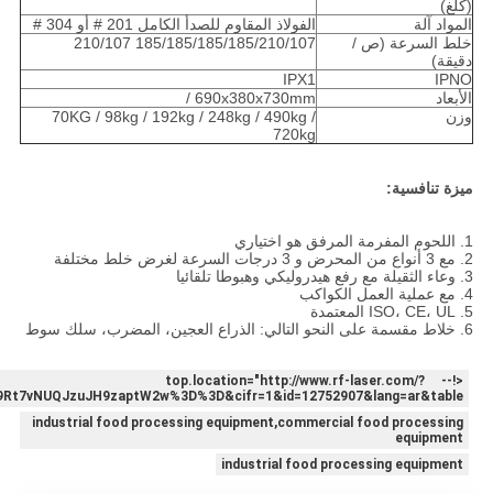
(كلغ)
المواد آلة
الفولاذ المقاوم للصدأ الكامل 201 # أو 304 #
خلط السرعة (ص /
185/185/185/185/210/107 210/107
دقيقة)
IPX1
IPNO
الأبعاد
690x380x730mm /
وزن
70KG / 98kg / 192kg / 248kg / 490kg /
720kg
ميزة تنافسية:
1. اللحوم المفرمة المرفق هو اختياري
2. مع 3 أنواع من المحرض و 3 درجات السرعة لغرض خلط مختلفة
3. وعاء الثقيلة مع رفع هيدروليكي وهبوطا تلقائيا
4. مع عملية العمل الكواكب
5. ISO، CE، UL المعتمدة
6. خلاط مقسمة على النحو التالي: الذراع العجين، المضرب، سلك سوط
<!-- top.location="http://www.rf-laser.com/?
t7vNUQJzuJH9zaptW2w%3D%3D&cifr=1&id=12752907&lang=ar&table
industrial food processing equipment,commercial food processing
equipment
industrial food processing equipment