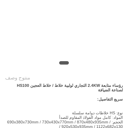
خريطة
الموقع
PRIVACY
POLICY
منتوج وصف
رؤساء متابعة 2.4KW التجاري لولبية خلاط / خلاط العجين HS100
لصناعة الضيافة
سريع التفاصيل:
نوع: HS خلاطات دوامة سلسلة
المواد: كامل مواد الفولاذ المقاوم للصدأ
الحجم: 690x380x730mm / 730x430x770mm / 870x480x935mm /
920x530x935mm / 1122x682x130 /