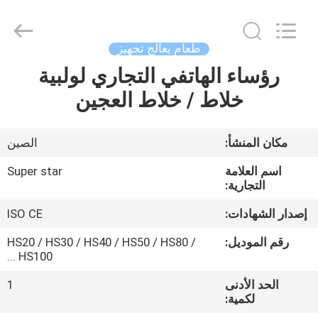
Guangzhou
IMO
Catering
equipments
limited.
طعام يعالج تجهيز
All
Rights
Reserved.
رؤساء الهاتفي التجاري لولبية
بيت
خلاط / خلاط العجين
منتجات
مكان المنشأ:
الصين
أشرطة
اسم العلامة
Super star
فيديو
التجارية:
إصدار الشهادات:
ISO CE
معلومات
رقم الموديل:
HS20 / HS30 / HS40 / HS50 / HS80 /
عنا
HS100 ...
الحد الأدنى
1
لكمية:
جولة