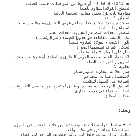
1160x650x1340mm أو غيرها من المواصفات حسب الطلب
السطح: الفولاذ المقاوم للصدأ
مقاومة للحريق: سطح معايير السلامة العالية
الضمان: 2 سنة
استخدام محدد: مخابز خط لمطعم غربي التجاري وغيرها من صناعة
المطاعم ذات الصلة.
المظهر: معدات المطاعم التجارية، معدات الخبز
مكان المنشأ: مقاطعة قوانغدونغ الصينية (البر الرئيسي)
اللون: الفضة / الفولاذ المقاوم للصدأ
الشكل: كما تم تصميمها الصورة
دليل على المياه: لا ماء امتصاص.
الاستخدام العام: مطعم الغربي التجاري و الفنادق أو غيرها من معدات
التموين والخبز ذات الصلة
مطوية: لا
اسم العلامة التجارية: سوبر ستار
الاستعمال: صناعة المطاعم
النظافة: من السهل لتنظيف
التطبيق: الغرب طعام مطعم أو فندق أو غيرها من مقصف التجارية ذات
الصلة، والغذاء في غرب التجاري
معدات المخابز
وصف:
* HL سلسلة دوامة خلاط هو نوع جديد من خلاط العجين.
في العمل،
سواء خلاط وعاء تدور في وقت واحد،
وبالتالي تزداد سرعة خلط كبير وتأثير خلط هو إلى حد كبير غطاء