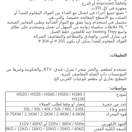
improved.Safety أو الدرع
مجهزة في كل الآلات.
* تصنع جميع أجزاء في اتصال مع الغذاء من الفولاذ المقاوم للصدأ أو
الصلب مع الأسطح المعالجة خصيصا، والتي هي
محتمل في استخدام وبما يتفق مع المواد الغذائية وطني المعايير الصحية.
* HL خلاطات سلسلة دوامة من السهل أن تعمل وتستخدم على نطاق
واسع looking.They جيد للالعجين خلط العمل
في منازل الخبز، والفنادق والمطاعم والمقاصف الشركة.
الفولاذ المقاوم للصدأ يمكن أن يكون 201 # أو 304 #
التطبيقات:
تستخدم لمطعم، والخبز متجر / منزل، فندق، KTV، والحكومة وغيرها من
المؤسسات ذات الصلة المقاصف كبيرة،
المطبخ تجاري أو مطعم للوجبات الغربي الخ
مواصفات:
نموذج
HS20 / HS30 / HS40 / HS50 / HS80 /
HS100
عدد من حجرة
معيار أو وفقا لطلب العملاء
حجم وعاء
20L / 30L / 40L / 50L / 80L / 100L
قوة المحرك
0.75KW / 1.1KW / 2.2KW / 2.4KW / 4.5KW
...
الجهد االكهربى
220V / 380V / 50Hz أو 110V / 60HZ
السعة الكلية العجن
8KG / 12KG / 16KG / 20KG / 25KG / 40KG