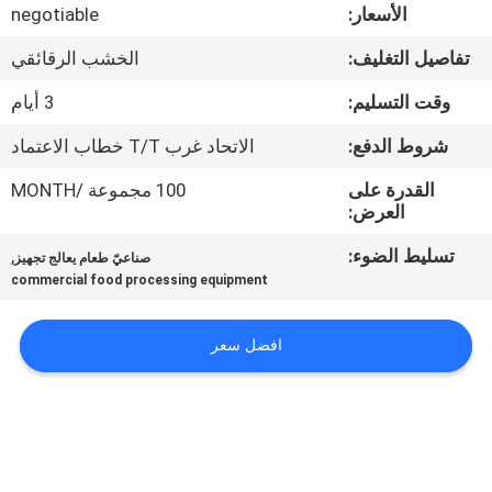
في
الأسعار:
negotiable
المعمل
تفاصيل التغليف:
الخشب الرقائقي
وقت التسليم:
3 أيام
رقابة
شروط الدفع:
الاتحاد غرب T/T خطاب الاعتماد
جودة
القدرة على
100 مجموعة /MONTH
العرض:
اتصل
تسليط الضوء:
,
صناعيّ طعام يعالج تجهيز
بنا
commercial food processing equipment
أخبار
افضل سعر
حالات
VR