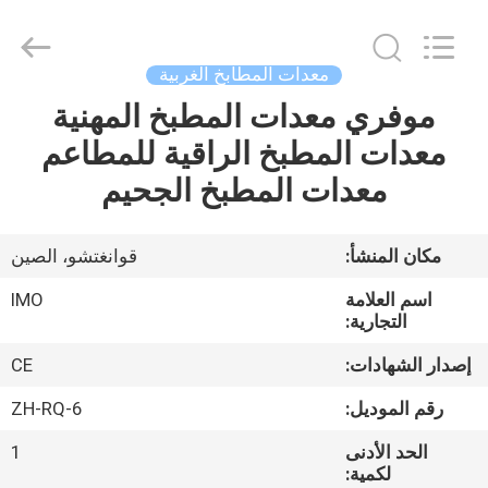
Guangzhou
IMO
Catering
equipments
limited.
معدات المطابخ الغربية
All
Rights
Reserved.
موفري معدات المطبخ المهنية
بيت
معدات المطبخ الراقية للمطاعم
منتجات
معدات المطبخ الجحيم
أشرطة
مكان المنشأ:
قوانغتشو، الصين
فيديو
اسم العلامة
IMO
التجارية:
معلومات
إصدار الشهادات:
CE
عنا
رقم الموديل:
ZH-RQ-6
الحد الأدنى
1
جولة
لكمية: