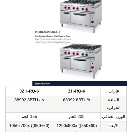
غازات
ZH-RQ-6
JZH-RQ-6
الطاقة
88992.8BTU/h
BTU / h
88992.8
الحرارية
الوزن الصافي
208 كجم
155 كجم
الأبعاد
1200x900x ((850+60)
1050x700x ((850+60)