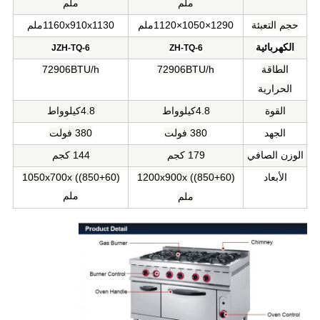
ملم
ملم
حجم التعبئة
1290×1050×1120ملم
1160x910x1130ملم
الكهربائية
JZH-TQ-6
ZH-TQ-6
الطاقة
72906BTU/h
72906BTU/h
الحرارية
القوة
4.8كيلوواط
4.8كيلوواط
الجهد
380 فولت
380 فولت
الوزن الصافي
179 كجم
144 كجم
الأبعاد
1200x900x ((850+60)
1050x700x ((850+60)
ملم
ملم