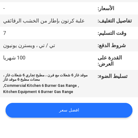
في
الأسعار:
-
المعمل
تفاصيل التغليف:
علبة كرتون بإطار من الخشب الرقائقي
رقابة
وقت التسليم:
7
جودة
شروط الدفع:
تي / تي ، ويسترن يونيون
القدرة على
100 شهريا
اتصل
العرض:
بنا
تسليط الضوء:
موقد غاز 6 شعلات مع فرن ، مطبخ تجاري 6 شعلات غاز ،
معدات مطبخ 6 موقد غاز
,
,
Commercial Kitchen 6 Burner Gas Range
Kitchen Equipment 6 Burner Gas Range
أخبار
افضل سعر
حالات
VR