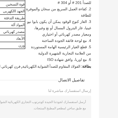
للصدأ 201 # أو 304 #
قوة التسخين
2. كفاءة العمل السريع من سخان والموفرة
الجهد االكهربى
للطاقة
طريقة التدفئة
3. الغاز كنوع الوقود يمكن أن يكون بابوا نيو
المواد آلة
غينيا، غاز البترول المسال أو نغ وغيرها،
مصدر كهربائي
ومعيار مصدر كهربائي أو اختياري
الأبعاد
4. مع لوحة فائقة الجودة الساخنة
وزن
5. قطع الغيار الرئيسية الهامة المستوردة
من العلامة التجارية الشهيرة الدولية
6. مع اوربا، وافق شهادة ISO
,
بطاقة:
الفولاذ المقاوم للصدأ الشواية الكهربائية
فرن كهربائي ا
تفاصيل الاتصال
إرسال استفسارك مباشرة لنا