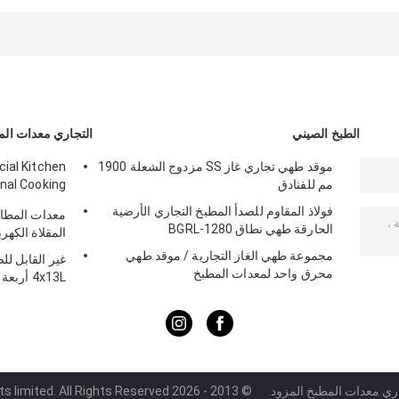
للغاز والكهرباء
القدرات الغليان
معدات المطبخ
عموم
المقلية المقلاة
الطبخ الصيني
التجاري معدات ال
موقد طهي تجاري غاز SS مزدوج الشعلة 1900
cial Kitchen
مم للفنادق
nal Cooking
Equipment
فولاذ المقاوم للصدأ المطبخ التجاري الأرضية
معدات المطابخ
الحارقة طهي نطاق BGRL-1280
المقلاة الكهرب
مجموعة طهي الغاز التجارية / موقد طهي
غير القابل لل
محرق واحد لمعدات المطبخ
4x13L أ
الوزراء Cylider
اري معدات المطبخ المزود.
© 2013 - 2026 Guangzhou IMO Catering equipments limited. All Rights Reserved.