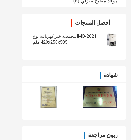
موقد مطبخ منزلي
(6)
أفضل المنتجات
IMO-2621 محمصة خبز كهربائية نوع
420x250x585 ملم
شهادة
زبون مراجعة