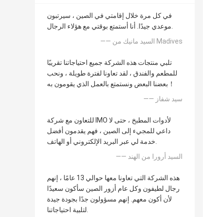
في كل مرة خلال إقامتي في الصين ، سيرتبون
موعدي جيدًا. أنا أستمتع بوقتي مع هؤلاء الرجال.
—— السيد مانيك من Madives
تلبي منتجات هذه الشركة جميع احتياجاتنا تقريبًا
للمطعم والفندق ، لقد تعاونا لفترة طويلة ، ونحب
بعضنا البعض ونستمتع بالعمل الذي يقومون به！
—— سيد شفاز
للتعاون مع شركة IMO لأدوات المطبخ ، حتى لا
داعي للمجيء إلى الصين ، فهم يقدمون أفضل
خدمة لي عبر البريد الإلكتروني أو الهاتف.
—— السيد أرورا من الهند
هذه الشركة التي تعاونا معها حوالي 13 عامًا ، إنهم
رجال لطيفون وكل عام أزور الصين سأكون سعيدًا
لأن أكون معهم. إنهم مسؤولون جدًا بجودة جيدة
لتلبية احتياجاتنا.