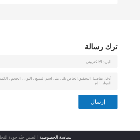
المعكرونة غلاية
Teppanyaki1
كهربائية طباخ
المعكرونة
ترك رسالة
سياسة الخصوصية
| الصين جيّد جودة التج