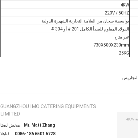
4KW
220V / 50HZ
بواسطة سخان من العلامة التجارية الشهيرة الدولية
الفولاذ المقاوم للصدأ الكامل 201 # أو 304 #
غير متاح
730X500X230mm
25KG
,
لتجارية
,
GUANGZHOU IMO CATERING EQUIPMENTS
LIMITED
Mr. Matt Zhang
اتصل شخص:
0086-186 6501 6728
الهاتف ::