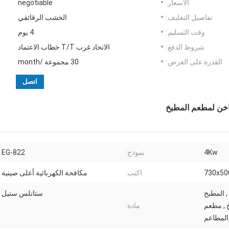
الأسعار:
negotiable
تفاصيل التغليف:
الخشب الرقائقي
وقت التسليم:
4 يوم
شروط الدفع:
الاتحاد غرب T/T خطاب الاعتماد
القدرة على العرض:
30 مجموعة /month
اتصل
4Kw
نموذج:
EG-822
730x5
اكتب:
مكافحة الكهربائية أعلى صينية
, المطبخ
ستانلس ستيل
خ , مطعم
مادة:
المطاعم