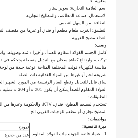
مطوية: لا
اسم العلامة التجارية: سوبر ستار
الاستعمال: صناعة المطاعم، والمطابخ التجارية
النظافة: من السهل لتنظيف
التطبيق: الغرب طعام مطعم أو فندق أو غيرها من مقصف التجار
الغذاء مطبخ الغربية
وصف:
كامل الجسم الفولاذ المقاوم للصدأ، وأخيرا دائمة وطويلة، واش
تركيب، وارتفاع كفاءة سخان مع التبديل منفصلة وتحكم في در
مناسبة للكهرباء فولت المختلفة المتاحة. نوعية جيدة من لوحة
شريحة لحم أو غيرها من المواد الغذائية ذات الصلة
ساق قابل للتعديل وقطع الغيار الرئيسية من المورد الشهير الد
الفولاذ المقاوم للصدأ يمكن أن يكون 201 # أو 304 # عملية سهلة.
التطبيقات:
تستخدم لمطعم المطبخ، فندق، KTV، والحكومة وغيرها من المؤسسات ذات الصلة المقاصف كبيرة،
المطبخ تجاري أو مطعم للوجبات الغربي الخ
مواصفات:
ميزة تنافسية:
نموذج
1. اعتماد فائقة الجودة مادة الفولاذ المقاوم
عدد من حجرة