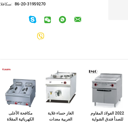
86-20-31959270
الفاكس:
2022 الفولاذ المقاوم
الغاز حساء غلاية
مكافحة الأعلى
للصدأ فندق الشواية
الغربية معدات
الكهربائية المقلاة
التجارية مع خزانة
المطبخ 100L حساء
العميقة الغربية