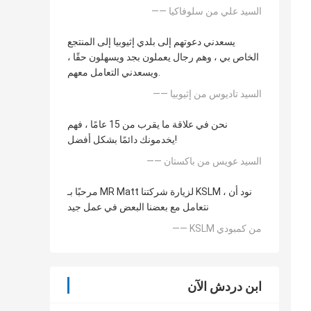
—— السيد علي من سلوفاكيا
يسعدني دعوتهم إلى بلدي إثيوبيا إلى المنتجع
الخاص بي ، وهم رجال يعملون بجد ويسهلون حقًا ،
ويسعدني التعامل معهم.
—— السيد تاديوس من إثيوبيا
نحن في علاقة ما يقرب من 15 عامًا ، فهم
يخدمونك دائمًا بشكل أفضل!
—— السيد عويس من باكستان
مرحبًا بـ MR Matt لزيارة شركتنا KSLM ، نود أن
نتعامل مع بعضنا البعض في عمل جيد
—— KSLM من كمبودي
ابن دردش الآن