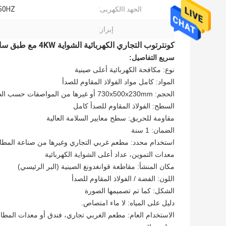
الجهد االكهربى:
 50HZ
إبراز:
كونترتوب التجاري الكهربائية الشواية 4KW مع طبق ساخن لمطعم المطبخ
سريع التفاصيل:
نوع: مكافحة الكهربائية أعلى صينية
المواد: كامل مواد الفولاذ المقاوم للصدأ
الحجم: 730x500x230mm أو غيرها من المواصفات حسب الطلب
السطح: الفولاذ المقاوم للصدأ كامل
مقاومة للحريق: سطح معايير السلامة العالية
الضمان: 1 سنة
استخدام محدد: مطعم غربي التجاري وغيرها من صناعة المطاع
معدات التموين، عداد أعلى الشواية الكهربائية
مكان المنشأ: مقاطعة قوانغدونغ الصينية (البر الرئيسي)
اللون: الفضة / الفولاذ المقاوم للصدأ
الشكل: كما تم تصميمها الصورة
دليل على المياه: لا ماء امتصاص.
الاستخدام العام: مطعم الغربي تجاري، فندق أو معدات المطا