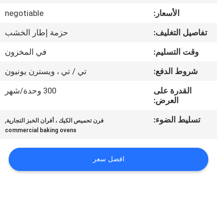
في
الأسعار:
negotiable
المعمل
تفاصيل التغليف:
حزمة إطار الخشب
رقابة
وقت التسليم:
في المخزون
جودة
شروط الدفع:
تي / تي ، ويسترن يونيون
القدرة على
300 وحدة/شهر
اتصل
العرض:
بنا
تسليط الضوء:
,
فرن تحميص الكيك ، أفران الخبز التجارية
commercial baking ovens
أخبار
افضل سعر
حالات
VR