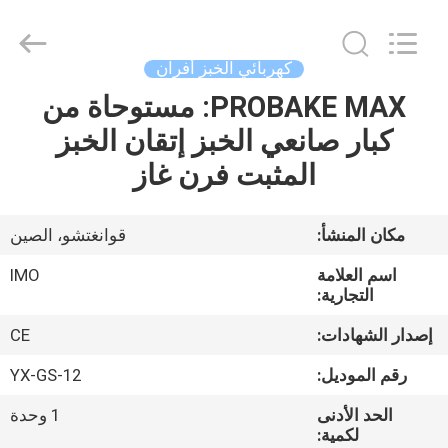
Guangzhou
IMO
Catering
equipments
limited.
كهربائي الخبز أفران
All
Rights
Reserved.
PROBAKE MAX: مستوحاة من
بيت
كبار صانعي الخبز إتقان الخبز
منتجات
المثبت فرن غاز
أشرطة
مكان المنشأ:
قوانغتشو، الصين
فيديو
اسم العلامة
IMO
التجارية:
معلومات
إصدار الشهادات:
CE
عنا
رقم الموديل:
YX-GS-12
الحد الأدنى
1 وحدة
جولة
لكمية: