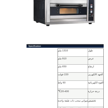
طول
1310 ملم
عرض
910 ملم
ارتفاع
650 ملم
الجهد االكهربى
220 فولت
القوة الكهربائية
60 واط
℃
درجة حرارة
20-400
تخصيص
صواني سحب ذات طبقة واحدة