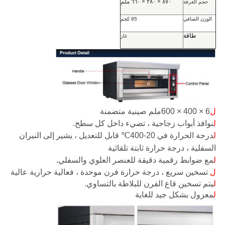
٨٧٠ × ٢٨٠ × ٦٦٠ ملم
حجم الغرفة
الوزن الصافي
95 كجم
طاقة
غاز
ل
6 × 400 × 600
ملم صينية متضمنة
ل
نوافذ أبواب زجاجية ، تضيء داخل كل سطح.
ل
درجة الحرارة في 20-400
قابل للتعديل ، يشير إلى النيران
℃
السفلية ، درجة حرارة ثابتة تلقائية
ل
مع ضوابط رقمية دقيقة للعنصر العلوي والسفلي.
ل
تسخين سريع ، درجة حرارة فرن موحدة ، فعالية حرارية عالية
ل
يتم تسخين قاع الفرن للبلاطة بالتساوي.
ل
معزول بشكل جيد للغاية