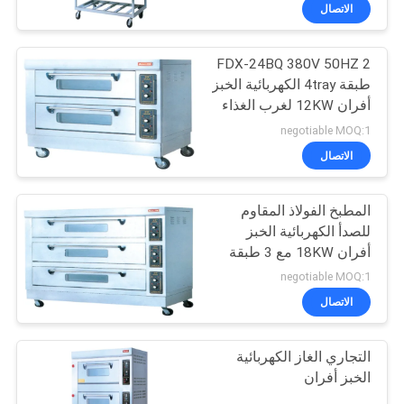
في
الاتصال
المعمل
FDX-24BQ 380V 50HZ 2
طبقة 4tray الكهربائية الخبز
رقابة
أفران 12KW لغرب الغذاء
جودة
مطبخ
negotiable MOQ:1
الاتصال
اتصل
المطبخ الفولاذ المقاوم
بنا
للصدأ الكهربائية الخبز
أفران 18KW مع 3 طبقة
أخبار
4tray FDX-36BQ
negotiable MOQ:1
الاتصال
حالات
التجاري الغاز الكهربائية
الخبز أفران
VR