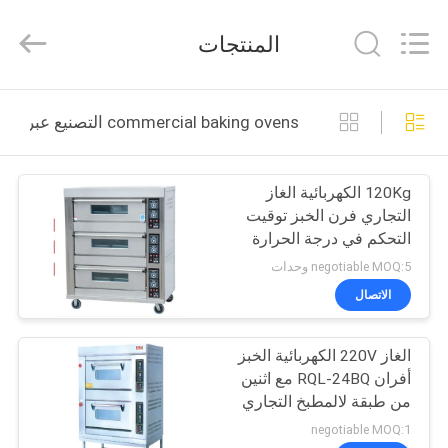
Guangzhou
IMO
Catering
المنتجات
equipments
limited.
All
Rights
Reserved.
بيت
commercial baking ovens التصنيع عبر الإنترنت
منتجات
120Kg الكهربائية الغاز
التجاري فرن الخبز توقيت
أشرطة
التحكم في درجة الحرارة
فيديو
600 * 400 مم
negotiable MOQ:5 وحدات
الاتصال
معلومات
الغاز 220V الكهربائية الخبز
عنا
أفران RQL-24BQ مع اثنين
من طبقة لالمطبخ التجاري
جولة
negotiable MOQ:1