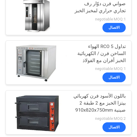
صواني فرن دوّار رف
تجاري حراري لمخبز الخبز
negotiable MOQ:1
الاتصال
تداول RCO 5 الهواء
الساخن فرن / الكهربائية
الخبز أفران مع الفولاذ
المقاوم للصدأ الجسم
negotiable MOQ:1
الاتصال
باللون الأسود فرن كهربائي
بيتزا الخبز مع 2 طبقة 2
صينية 910x820x750mm
negotiable MOQ:2
الاتصال