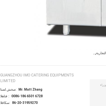
,
لتجارية
,
GUANGZHOU IMO CATERING EQUIPMENTS
LIMITED
Mr. Matt Zhang
اتصل شخص:
0086-186 6501 6728
الهاتف ::
86-20-31959270
الفاكس: