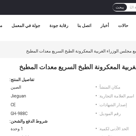
يبحث
حالات
أخبار
اتصل بنا
رقابة جودة
جولة في المعمل
مع
مع مجلس الوزراء الغربية المعكرونة الطبخ السريع معدات المطبخ
لغربية المعكرونة الطبخ السريع معدات المطبخ
تفاصيل المنتج:
مكان المنشأ:
الصين
اسم العلامة التجارية:
Jieguan
إصدار الشهادات:
CE
رقم الموديل:
GH-988C
شروط الدفع والشحن:
الحد الأدنى لكمية:
1 وحدة