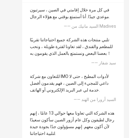
في كل مرة خلال إقامتي في الصين ، سيرتبون
موعدي جيدًا. أنا أستمتع بوقتي مع هؤلاء الرجال.
—— السيد مانيك من Madives
تلبي منتجات هذه الشركة جميع احتياجاتنا تقريبًا
للمطعم والفندق ، لقد تعاونا لفترة طويلة ، ونحب
بعضنا البعض ونستمتع بالعمل الذي يقومون به！
—— سيد شفاز
للتعاون مع شركة IMO لأدوات المطبخ ، حتى لا
داعي للمجيء إلى الصين ، فهم يقدمون أفضل
خدمة لي عبر البريد الإلكتروني أو الهاتف.
—— السيد أرورا من الهند
هذه الشركة التي تعاونا معها حوالي 13 عامًا ، إنهم
رجال لطيفون وكل عام أزور الصين سأكون سعيدًا
لأن أكون معهم. إنهم مسؤولون جدًا بجودة جيدة
لتلبية احتياجاتنا.