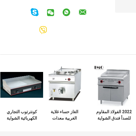
2022 الفولاذ المقاوم
الغاز حساء غلاية
كونترتوب التجاري
للصدأ فندق الشواية
الغربية معدات
الكهربائية الشواية
التجارية مع خزانة
المطبخ 100L حساء
4KW مع طبق ساخن
للغاز والكهرباء
القدرات الغليان
لمطعم المطبخ