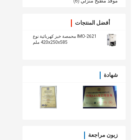
موقد مطبخ منزلي
(6)
أفضل المنتجات
IMO-2621 محمصة خبز كهربائية نوع
420x250x585 ملم
شهادة
زبون مراجعة