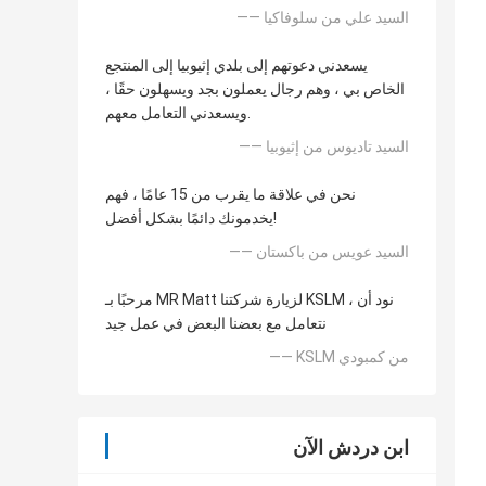
—— السيد علي من سلوفاكيا
يسعدني دعوتهم إلى بلدي إثيوبيا إلى المنتجع
الخاص بي ، وهم رجال يعملون بجد ويسهلون حقًا ،
ويسعدني التعامل معهم.
—— السيد تاديوس من إثيوبيا
نحن في علاقة ما يقرب من 15 عامًا ، فهم
يخدمونك دائمًا بشكل أفضل!
—— السيد عويس من باكستان
مرحبًا بـ MR Matt لزيارة شركتنا KSLM ، نود أن
نتعامل مع بعضنا البعض في عمل جيد
—— KSLM من كمبودي
ابن دردش الآن