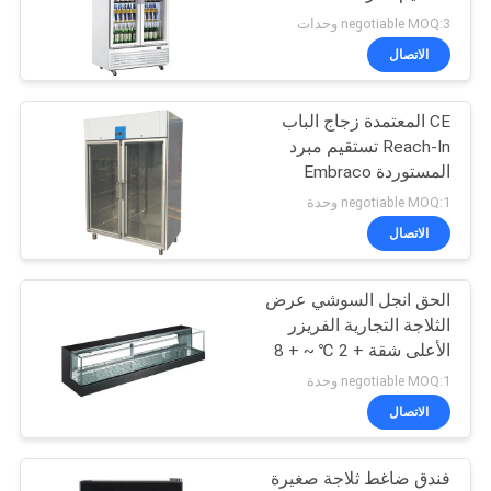
negotiable MOQ:3 وحدات
خريطة
الاتصال
32
الموقع
التجاري الكهربائية
CE المعتمدة زجاج الباب
Reach-In تستقيم مبرد
الباخرة
PRIVACY
المستوردة Embraco
POLICY
ضاغط تجاري ثلاجة الفريزر
negotiable MOQ:1 وحدة
الاتصال
الحق انجل السوشي عرض
42
الثلاجة التجارية الفريزر
الأعلى شقة + 2 ℃ ~ + 8
معدات بوفيه التجارية
℃
negotiable MOQ:1 وحدة
الاتصال
فندق ضاغط ثلاجة صغيرة