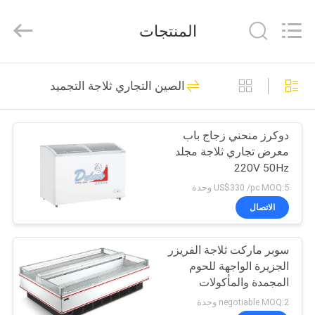
Guangzhou
IMO
Catering
المنتجات
equipments
limited.
All
Rights
Reserved.
بيت
143
الصين التجاري ثلاجة التجميد
التجاري معدات
منتجات
المطبخ
دوكرز منحني زجاج باب
معرض تجاري ثلاجة مجلد
أشرطة
220V 50Hz
فيديو
US$330 /pc MOQ:5 وحدة
الاتصال
79
معلومات
معدات المطابخ
سوبر ماركت ثلاجة الفريزر
عنا
الجزيرة الواجهة للحوم
الغربية
المجمدة والمأكولات
جولة
البحرية
negotiable MOQ:2 وحدة