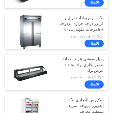
في
الاتصال
المعمل
ثلاجة اربع برادات دوال و
51
فريزر درجة حرارة مزدوجة
رقابة
+ 6 درجات مئوية إلى -6
الطبخ الصيني
جودة
درجة مئوية / -6 درجة
negotiable MOQ:1 وحدة
مئوية إلى -15 درجة مئوية
الاتصال
اتصل
يميل سوشي عرض خزانة
بنا
صغير تجاري براد مجلد /
عرض براد
78
أخبار
negotiable MOQ:1 وحدة
الاتصال
كهربائي الخبز أفران
حالات
دوكيرس التجاري ثلاجة
الفريزر مروحة التبريد
VR
تستقيم معرضا