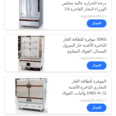
درجة الحرارة عالية مجلس
الوزراء البخار الفاخرة 24
114
قرص
negotiable MOQ:1
الاتصال
التجاري ثلاجة التجميد
50KG موفرة للطاقة الغاز
الباخرة الأغذية غاز البترول
المسال، الفولاذ المقاوم
للصدأ الشعلة الطبخ المدى
negotiable MOQ:1
الاتصال
76
الموفرة للطاقة الغاز
طعام يعالج تجهيز
التجاري الباخرة الأغذية
DMD-R-12 والباب، الفولاذ
المقاوم للصدأ
negotiable MOQ:1
الاتصال