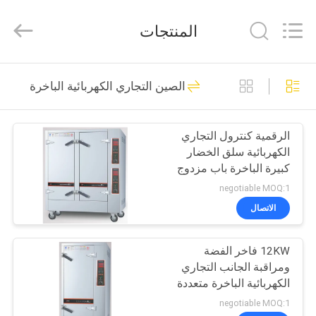
Guangzhou
IMO
Catering
المنتجات
equipments
limited.
All
Rights
Reserved.
بيت
143
الصين التجاري الكهربائية الباخرة
التجاري معدات
منتجات
المطبخ
الرقمية كنترول التجاري
الكهربائية سلق الخضار
أشرطة
كبيرة الباخرة باب مزدوج
فيديو
negotiable MOQ:1
الاتصال
79
معلومات
معدات المطابخ
12KW فاخر الفضة
عنا
ومراقبة الجانب التجاري
الغربية
الكهربائية الباخرة متعددة
جولة
الوظائف
negotiable MOQ:1