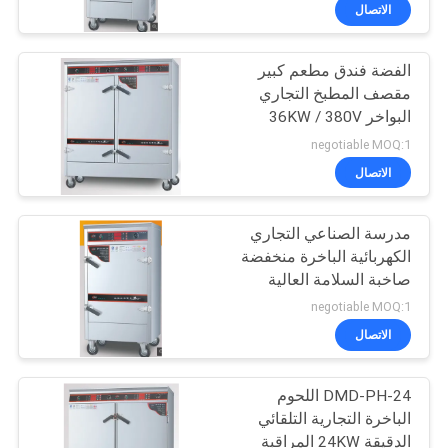
في
الاتصال
المعمل
الفضة فندق مطعم كبير
51
مقصف المطبخ التجاري
رقابة
البواخر 36KW / 380V
الطبخ الصيني
جودة
negotiable MOQ:1
الاتصال
اتصل
مدرسة الصناعي التجاري
بنا
الكهربائية الباخرة منخفضة
صاخبة السلامة العالية
78
أخبار
للماء
negotiable MOQ:1
الاتصال
كهربائي الخبز أفران
حالات
DMD-PH-24 اللحوم
الباخرة التجارية التلقائي
VR
الدقيقة 24KW المراقبة