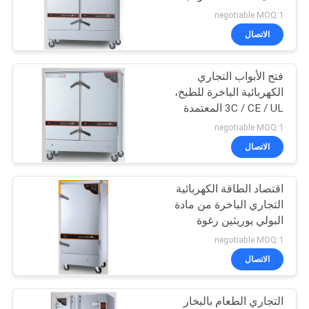
negotiable MOQ:1
خريطة
الاتصال
32
الموقع
التجاري الكهربائية
فتح الأبواب التجاري
الكهربائية الباخرة للطبخ،
الباخرة
PRIVACY
3C / CE / UL المعتمدة
POLICY
negotiable MOQ:1
الاتصال
اقتصاد الطاقة الكهربائية
42
التجاري الباخرة من مادة
البولي يوريثين رغوة
معدات بوفيه التجارية
النظيفة
negotiable MOQ:1
الاتصال
التجاري الطعام بالبخار