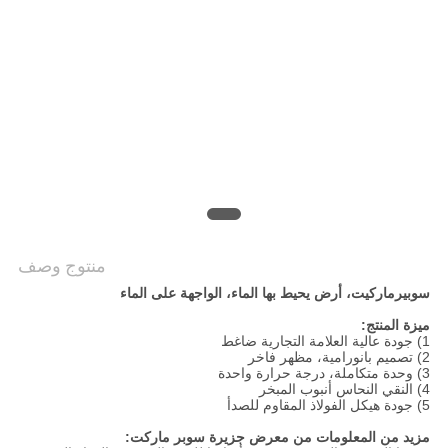
خريطة
الموقع
PRIVACY
POLICY
منتوج وصف
سوبيرماركيت، أرض يحيط بها الماء، الواجهة على الماء
ميزة المنتج:
1) جودة عالية العلامة التجارية ضاغط
2) تصميم بانورامية، مظهر فاخر
3) وحدة متكاملة، درجة حرارة واحدة
4) النقي النحاس أنبوب المبخر
5) جودة هيكل الفولاذ المقاوم للصدأ
مزيد من المعلومات من معرض جزيرة سوبر ماركت: