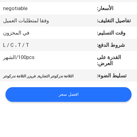
في
الأسعار:
negotiable
المعمل
تفاصيل التغليف:
وفقا لمتطلبات العميل
رقابة
وقت التسليم:
في المخزون
جودة
شروط الدفع:
L / C ، T / T
القدرة على
100pcs/الشهر
اتصل
العرض:
بنا
تسليط الضوء:
,
الثلاجة ندركونتر التجارية
فريزر الثلاجة ندركونتر
أخبار
افضل سعر
حالات
VR