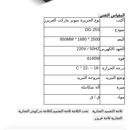
المقياس التقني:
اكتب
نوع الجزيرة سوبر ماركت الفريزر
نموذج
DG-25S
البعد
2500 * 1680 * 950MM
الجهد االكهربى
220V / 50HZ
قوة
4140W
درجة الحرارة
-18 ~ -22 ° C
وضع التبريد
مروحة التبريد
ميزة
آلة متكاملة
مواد
ق / ق
ثلاجة التجميد التجارية
تحت الثلاجة ثلاجة التجميد,الثلاجة ندركونتر التجارية
التجارية ثلاجة فريزر