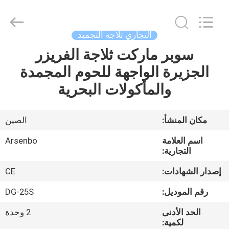
Guangzhou
IMO
Catering
equipments
limited.
التجاري ثلاجة التجميد
All
Rights
Reserved.
سوبر ماركت ثلاجة الفريزر
بيت
الجزيرة الواجهة للحوم المجمدة
منتجات
والمأكولات البحرية
أشرطة
مكان المنشأ:
الصين
فيديو
اسم العلامة
Arsenbo
التجارية:
معلومات
إصدار الشهادات:
CE
عنا
رقم الموديل:
DG-25S
الحد الأدنى
2 وحدة
جولة
لكمية: