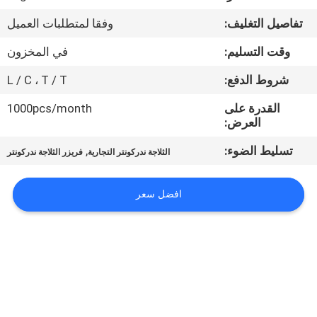
في
تفاصيل التغليف:
وفقا لمتطلبات العميل
المعمل
وقت التسليم:
في المخزون
رقابة
شروط الدفع:
L / C ، T / T
جودة
القدرة على
1000pcs/month
العرض:
اتصل
تسليط الضوء:
,
الثلاجة ندركونتر التجارية
فريزر الثلاجة ندركونتر
بنا
افضل سعر
أخبار
حالات
VR