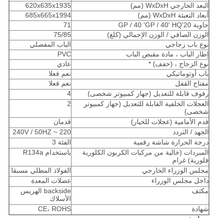
البعد الخارجي WxDxH (مم)
620x635x1935
أبعاد التعبئة WxDxH (مم)
685x665x1994
حاوية 20'GP / 40 'GP / 40' HQ
71
الوزن الصافي / الوزن الإجمالي (كلغ)
75/85
نوع باب زجاجي
الباب المفصلي
إطار الباب ، مادة مقبض الباب
PVC
نوع الزجاج ، (خفف) *
عادي
باب أوتوماتيكي
نعم فعلا
مفتاح القفل
نعم فعلا
رفوف قابلة للتعديل (جهاز كمبيوتر شخصى)
4
العجلات الخلفية القابلة للتعديل (جهاز كمبيوتر
2
شخصى)
قدم الأمامية (عجلات للخيار)
قدمان
الجهد / التردد
220 ~ 240V / 50HZ
درجة الحرارة شاشة رقمية
الفئة 3
المبردات (خالية من مركبات الكربون الكلورية
باستخدام R134a
فلورية) غرام
مجلس الوزراء الخارجي
الفولاذ المطلي مسبقا
داخل مجلس الوزراء
عضلات المعدة
مكثف
backside الهريس
الأسلاك
شهادة
CE، ROHS