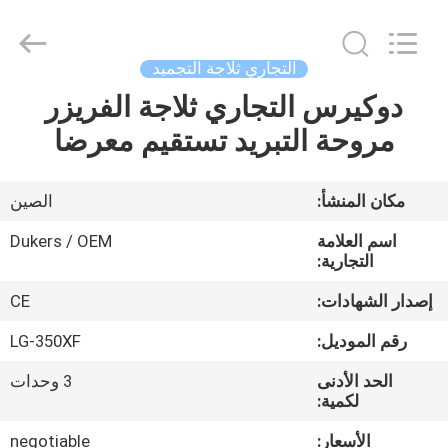
Guangzhou
IMO
Catering
equipments
limited.
التجاري ثلاجة التجميد
All
Rights
Reserved.
دوكيرس التجاري ثلاجة الفريزر
بيت
مروحة التبريد تستقيم معرضا
منتجات
مكان المنشأ:
الصين
أشرطة
اسم العلامة
Dukers / OEM
فيديو
التجارية:
إصدار الشهادات:
CE
معلومات
رقم الموديل:
LG-350XF
عنا
الحد الأدنى
3 وحدات
لكمية:
جولة
الأسعار:
negotiable