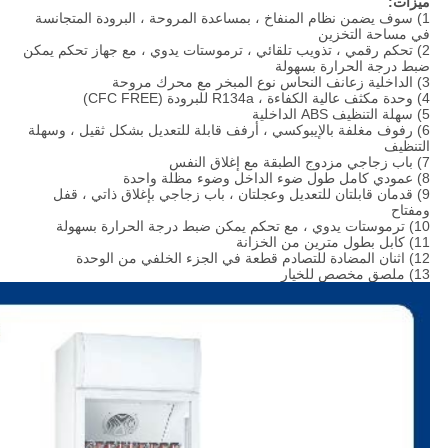
ميزات:
1) سوف يضمن نظام المنفاخ ، بمساعدة المروحة ، البرودة المتجانسة
في مساحة التخزين
2) تحكم رقمي ، تذويب تلقائي ، ترموستات يدوي ، مع جهاز تحكم يمكن
ضبط درجة الحرارة بسهولة
3) الداخلية زعانف النحاس نوع المبخر مع محرك مروحة
4) وحدة مكثف عالية الكفاءة ، R134a للبرودة (CFC FREE)
5) سهلة التنظيف ABS الداخلية
6) رفوف مغلفة بالإيبوكسي ، أرفف قابلة للتعديل بشكل ثقيل ، وسهلة
التنظيف
7) باب زجاجي مزدوج الطبقة مع إغلاق النفس
8) عمودي كامل طول ضوء الداخل وضوء مظلة واحدة
9) قدمان قابلتان للتعديل وعجلتان ، باب زجاجي بإغلاق ذاتي ، قفل
ومفتاح
10) ترموستات يدوي ، مع تحكم يمكن ضبط درجة الحرارة بسهولة
11) كابل بطول مترين من الخزانة
12) اثنان المضادة للتصادم قطعة في الجزء الخلفي من الوحدة
13) ملصق مخصص للخيار