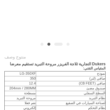
خريطة
الموقع
PRIVACY
POLICY
منتوج وصف
Dukers التجارية ثلاجة الفريزر مروحة التبريد تستقيم معرضا
المقياس التقني:
نموذج
LG-350XF
صافي (لتر)
350
صافي (CB FEET)
12.4
صندوق مضئ
204mm / 280MM
السطح السفلي
مسطحة
نظام التبريد
مروحة التبريد
لصناعة السيارات في الصقيع
نعم فعلا
نظام التحكم
إلكتروني