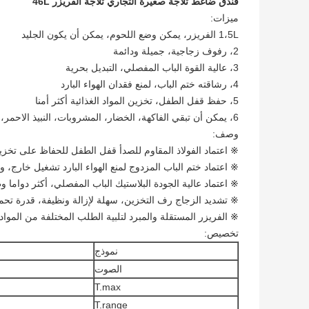
فندق ضاغط ثلاجة صغيرة التجاري ثلاجة الفريزر 46L
ميزات:
1،5L الفريزر، يمكن وضع اللحوم، يمكن أن يكون الجليد
2، رفوف زجاجية، جميلة ودائمة
3، عالية القوة الباب المفصلي، التبديل بحرية
4، رشاقته ختم الباب، لمنع فقدان الهواء البارد
5، حفظ قفل الطفل، تخزين المواد الغذائية أكثر أمنا
6، يمكن أن تبقي الفاكهة، الخضار، المشروبات، النبيذ الاحمر، مستحضرات التجميل والدواء
وصف:
※ اعتماد الفولاذ المقاوم للصدأ قفل الطفل للحفاظ على تخزين
※ اعتماد ختم الباب المزدوج لمنع الهواء البارد تشغيل خارج، و
※ اعتماد عالية الجودة البلاستيك الباب المفصلي، أكثر دواما وط
※ تشديد الزجاج رف التخزين، سهلة لإزالة ونظيفة، قدرة تحم
※ الفريزر المستقلة والمبرد لتلبية الطلب المختلفة من المواد 
تخصيص:
نموذج
الصوت
T.max
T.range