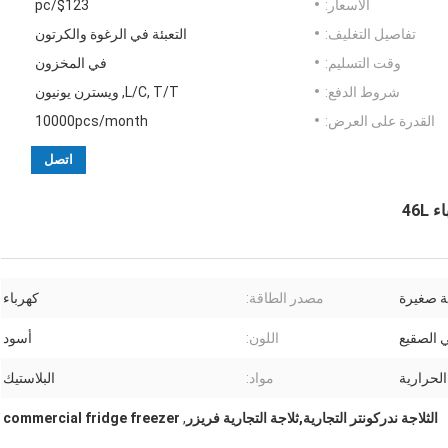
الأسعار:
$123/pc
تفاصيل التغليف:
التعبئة في الرغوة والكرتون
وقت التسليم:
في المخزون
شروط الدفع:
L/C, T/T, ويسترن يونيون
القدرة على العرض:
10000pcs/month
اتصل
46
ة صغيرة
مصدر الطاقة:
كهرباء
 الصقيع
اللون:
أسود
الحرارية
مواد:
البلاستيك
الثلاجة ندركونتر التجارية,ثلاجة التجارية فريزر
,
commercial fridge freezer