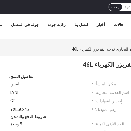
يبحث
حالات
أخبار
اتصل بنا
رقابة جودة
جولة في المعمل
مع
تجاري ثلاجة الفريزر الكهرباء 46L
زر الكهرباء 46L
تفاصيل المنتج:
مكان المنشأ:
الصين
اسم العلامة التجارية:
LVNI
إصدار الشهادات:
CE
رقم الموديل:
YXLSC-46
شروط الدفع والشحن:
الحد الأدنى لكمية:
5 وحدة