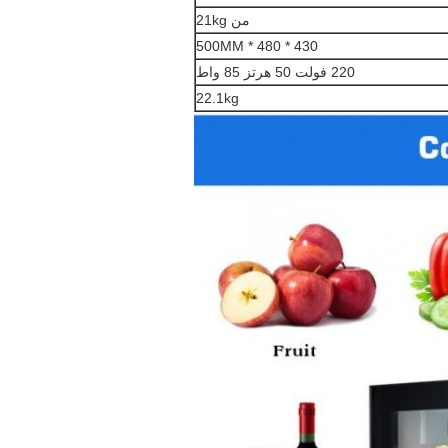
من 21kg
430 * 480 * 500MM
220 فولت 50 هرتز 85 واط
22.1kg