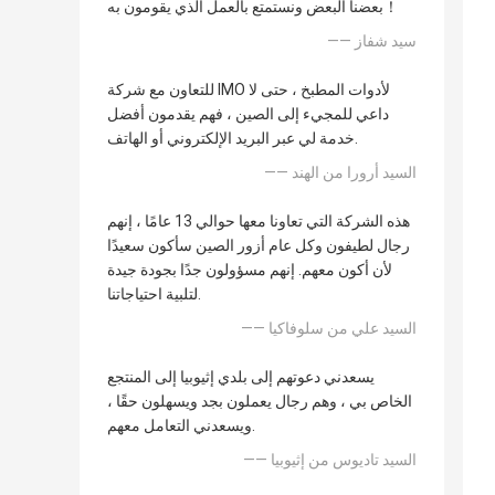
بعضنا البعض ونستمتع بالعمل الذي يقومون به！
—— سيد شفاز
للتعاون مع شركة IMO لأدوات المطبخ ، حتى لا
داعي للمجيء إلى الصين ، فهم يقدمون أفضل
خدمة لي عبر البريد الإلكتروني أو الهاتف.
—— السيد أرورا من الهند
هذه الشركة التي تعاونا معها حوالي 13 عامًا ، إنهم
رجال لطيفون وكل عام أزور الصين سأكون سعيدًا
لأن أكون معهم. إنهم مسؤولون جدًا بجودة جيدة
لتلبية احتياجاتنا.
—— السيد علي من سلوفاكيا
يسعدني دعوتهم إلى بلدي إثيوبيا إلى المنتجع
الخاص بي ، وهم رجال يعملون بجد ويسهلون حقًا ،
ويسعدني التعامل معهم.
—— السيد تاديوس من إثيوبيا