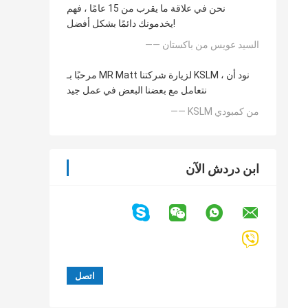
نحن في علاقة ما يقرب من 15 عامًا ، فهم
يخدمونك دائمًا بشكل أفضل!
—— السيد عويس من باكستان
مرحبًا بـ MR Matt لزيارة شركتنا KSLM ، نود أن
نتعامل مع بعضنا البعض في عمل جيد
—— KSLM من كمبودي
ابن دردش الآن