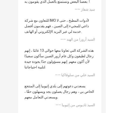
بعضنا البعض ونستمتع بالعمل الذي يقومون به！
—— سيد شفاز
للتعاون مع شركة IMO لأدوات المطبخ ، حتى لا
داعي للمجيء إلى الصين ، فهم يقدمون أفضل
خدمة لي عبر البريد الإلكتروني أو الهاتف.
—— السيد أرورا من الهند
هذه الشركة التي تعاونا معها حوالي 13 عامًا ، إنهم
رجال لطيفون وكل عام أزور الصين سأكون سعيدًا
لأن أكون معهم. إنهم مسؤولون جدًا بجودة جيدة
لتلبية احتياجاتنا.
—— السيد علي من سلوفاكيا
يسعدني دعوتهم إلى بلدي إثيوبيا إلى المنتجع
الخاص بي ، وهم رجال يعملون بجد ويسهلون حقًا ،
ويسعدني التعامل معهم.
—— السيد تاديوس من إثيوبيا