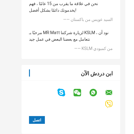
نحن في علاقة ما يقرب من 15 عامًا ، فهم
يخدمونك دائمًا بشكل أفضل!
—— السيد عويس من باكستان
مرحبًا بـ MR Matt لزيارة شركتنا KSLM ، نود أن
نتعامل مع بعضنا البعض في عمل جيد
—— KSLM من كمبودي
ابن دردش الآن