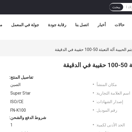
يبحث
حالات
أخبار
اتصل بنا
رقابة جودة
جولة في المعمل
مع
 التعبئة 50-100 حقيبة في الدقيقة
قة
تفاصيل المنتج:
مكان المنشأ:
الصين
اسم العلامة التجارية:
Super Star
إصدار الشهادات:
ISO/CE
رقم الموديل:
FN-K100
شروط الدفع والشحن:
الحد الأدنى لكمية:
1