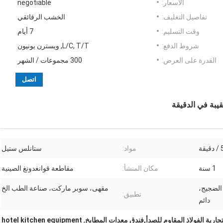
الأسعار:
negotiable
تفاصيل التغليف:
الخشب الرقائقي
وقت التسليم:
7 أيام
شروط الدفع:
L/C, T/T, ويسترن يونيون
القدرة على العرض:
300 مجموعات / الشهر
اتصل
ة
مواد:
ستانلس ستيل
1 سنة
مكان المنشأ:
مقاطعة قوانغدونغ الصينية
الضجيج،
مقهى، سوبر ماركت، صناعة الطب الخ
تطبيق:
دائم
جارية الفولاذ المقاوم للصدأ,فندق معدات المطابخ
,
hotel kitchen equipment