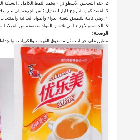
2. ختم التسخين الأسطواني ، يعتمد النمط الكامل ، الشبكة المستمرة لجعل منفذ الختم في حالة جيدة وواضحة.
3. اعتمد كوب التأرجح قابل للتعديل كأس الجرعة إلى متر بدقة ، دون الكسر ، لذلك هو أكثر ملاءمة لآلات التعبئة عالية السرعة.
4. وهي قابلة للتطبيق لتعبئة الدواء والمواد الغذائية والمنتجات الكيماوية ، إلخ.
5. الجسم والأجزاء التي تلامس المواد مصنوعة من الفولاذ المقاوم للصدأ.
الوضعية:
تنطبق على حبيبات مثل مسحوق القهوة ، والكريات ، والجداول 