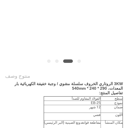
خريطة
الموقع
PRIVACY
POLICY
منتوج وصف
3KW الروتاري الخروف سلسلة مشوي / وجبة خفيفة الكهربائية بار
المعدات، 290 * 240 * 540mm
تفاصيل المنتج:
سطح
الفولاذ المقاوم للصدأ
نموذج
EB-25
ضمان
12 شهر
اللون
فضي
مكان المنشأ
مقاطعة قوانغدونغ الصينية (البر الرئيسي)