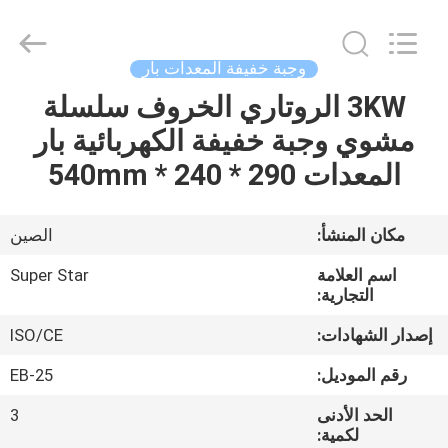
Guangzhou
IMO
Catering
equipments
limited.
وجبة خفيفة المعدات بار
All
Rights
Reserved.
3KW الروتاري الخروف سلسلة
بيت
مشوي وجبة خفيفة الكهربائية بار
منتجات
المعدات 290 * 240 * 540mm
أشرطة
مكان المنشأ:
الصين
فيديو
اسم العلامة
Super Star
التجارية:
معلومات
إصدار الشهادات:
ISO/CE
عنا
رقم الموديل:
EB-25
الحد الأدنى
3
جولة
لكمية: