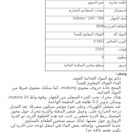
علامة تجارية
نجم النجوم
استعمال
معدات المطاعم التجارية
أبعاد الجهاز
290 * 240 * 540mm
الطاقة الحرارية
3KW
المواد آلة
الفولاذ المقاوم للصدأ
الوزن الصافي
6.5KG
فولت
220V
مطوي
لا
حريق
سطح معايير السلامة العالية
وصف:
دائم مع المواد الغذائية الصف
البناء الفولاذ المقاوم للصدأ
المنتج عادة خروف مشوي muttony، كما يمكنك مشوي غيرها من
المواد الغذائية.
هناك محرك تحت الجزء السفلي من الجهاز، وقوة واط motoris 14،
ويمكن تدوير 2-3 طلقة في الدقيقة الواحدة
عند تشغيل الكهرباء، وعلى ضوء مؤشر سيكون مشرقا، بعد التبديل
درجة الحرارة على، وعمل عنصر التدفئة والذرة تتحرك حول محور
المشبك ربط الذرة تحطم زر ثابت عند هذه الخطوة الذرة، ثم الذرة
الروتاري حول نفسها، لذلك سيتم تسخين الطعام بالتساوي.
عندما التحميص، وإضافة بعض الماء في أسفل لوحة حتى الذرة لن
يكون تفحم جافة جدا.