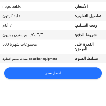
في
الأسعار:
negotiable
المعمل
تفاصيل التغليف:
علبة كرتون
رقابة
وقت التسليم:
7 أيام
جودة
شروط الدفع:
L/C, T/T, ويسترن يونيون
القدرة على
مجموعات شهريا 500
اتصل
العرض:
بنا
تسليط الضوء:
,
salad bar equipment
معدات مطعم التجارية
أخبار
افضل سعر
حالات
VR