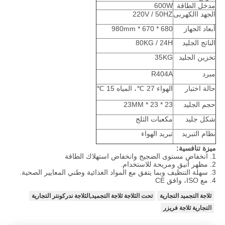
مدخل الطاقة
600W
الجهد االكهربى
220V / 50HZ
أبعاد الجهاز
680 * 670 * 980mm
الناتج الجليد
80KG / 24H
تخزين الجليد
35KG
مبرد
R404A
حالة اختبار
الهواء 27 ℃، المياه 15 ℃
حجم الجليد
23 * 23 * 23MM
شكل جليد
مكعبات الثلج
نظام التبريد
تبريد الهواء
ميزة تنافسية:
1. انخفاض مستوى الضجيج وانخفاض استهلاك الطاقة
2. مظهر أنيق ومريحة للاستخدام.
3. سهلة التنظيف وبما يتفق مع المواد الغذائية وطني المعايير الصحية.
4. مع ISO، وافق CE
ثلاجة التجميد التجارية
تحت الثلاجة ثلاجة التجميد,الثلاجة ندركونتر التجارية
التجارية ثلاجة فريزر