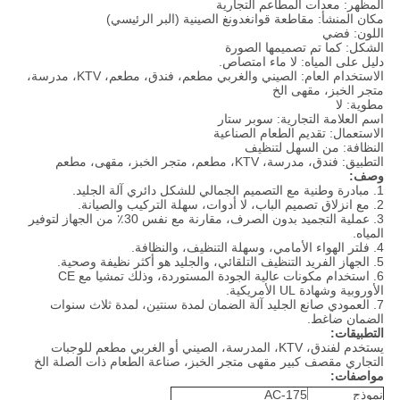
المظهر: معدات المطاعم التجارية
مكان المنشأ: مقاطعة قوانغدونغ الصينية (البر الرئيسي)
اللون: فضي
الشكل: كما تم تصميمها الصورة
دليل على المياه: لا ماء امتصاص.
الاستخدام العام: الصيني والغربي مطعم، فندق، مطعم، KTV، مدرسة،
متجر الخبز، مقهى الخ
مطوية: لا
اسم العلامة التجارية: سوبر ستار
الاستعمال: تقديم الطعام الصناعية
النظافة: من السهل لتنظيف
التطبيق: فندق، مدرسة، KTV، مطعم، متجر الخبز، مقهى، مطعم
وصف:
1. مبادرة وطنية مع التصميم الجمالي للشكل دائري آلة الجليد.
2. مع انزلاق تصميم الباب، لا أدوات، سهلة التركيب والصيانة.
3. عملية التجميد بدون الصرف، مقارنة مع نفس 30٪ من الجهاز لتوفير
المياه.
4. فلتر الهواء الأمامي، وسهلة التنظيف، والنظافة.
5. الجهاز الفريد التنظيف التلقائي، والجليد هو أكثر نظيفة وصحية.
6. استخدام مكونات عالية الجودة المستوردة، وذلك تمشيا مع CE
الأوروبية وشهادة UL الأمريكية.
7. العمودي صانع الجليد آلة الضمان لمدة سنتين، لمدة ثلاث سنوات
الضمان ضاغط.
التطبيقات:
يستخدم لفندق، KTV، المدرسة، الصيني أو الغربي مطعم للوجبات
التجاري مقصف كبير مقهى متجر الخبز، صناعة الطعام ذات الصلة الخ
مواصفات:
نموذج
AC-175