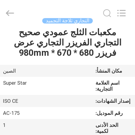
Guangzhou
IMO
Catering
equipments
limited.
التجاري ثلاجة التجميد
All
Rights
Reserved.
مكعبات الثلج عمودي صحيح
بيت
التجاري الفريزر التجاري عرض
منتجات
فريزر 680 * 670 * 980mm
أشرطة
مكان المنشأ:
الصين
فيديو
اسم العلامة
Super Star
التجارية:
معلومات
إصدار الشهادات:
ISO CE
عنا
رقم الموديل:
AC-175
الحد الأدنى
1
جولة
لكمية: