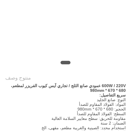
خريطة
الموقع
PRIVACY
POLICY
منتوج وصف
600W / 220V عمودي صانع الثلج / تجاري آيس كيوب الفريزر لمطعم،
680 * 670 * 980mm
سريع التفاصيل:
النوع: صانع الجليد
المواد: الفولاذ المقاوم للصدأ
الحجم: 680 * 670 * 980mm
السطح: الفولاذ المقاوم للصدأ
مقاومة للحريق: سطح معايير السلامة العالية
الضمان: 2 سنة
استخدام محدد: الصينية والغربية مطعم، مقهى، الخ