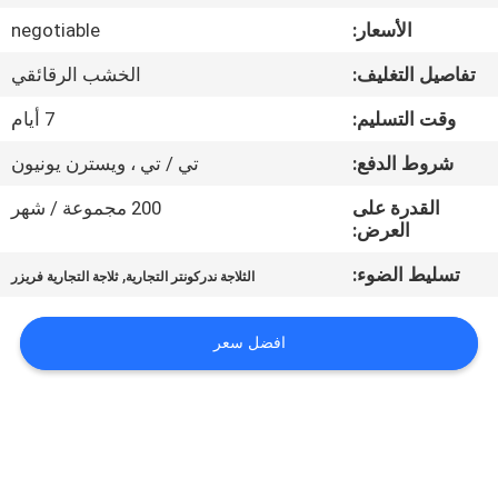
في
الأسعار:
negotiable
المعمل
تفاصيل التغليف:
الخشب الرقائقي
رقابة
وقت التسليم:
7 أيام
جودة
شروط الدفع:
تي / تي ، ويسترن يونيون
القدرة على
200 مجموعة / شهر
اتصل
العرض:
بنا
تسليط الضوء:
,
الثلاجة ندركونتر التجارية
ثلاجة التجارية فريزر
أخبار
افضل سعر
حالات
VR