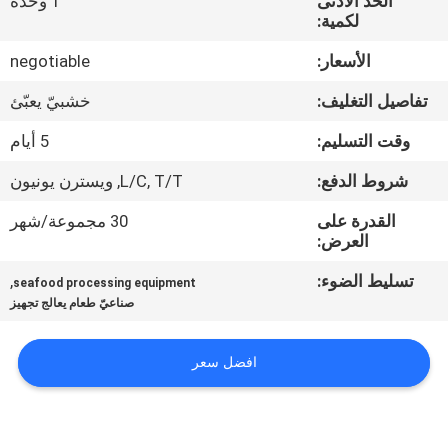
الحد الأدنى
1 وحدة
في
لكمية:
المعمل
الأسعار:
negotiable
تفاصيل التغليف:
خشبيّ يعبّئ
رقابة
جودة
وقت التسليم:
5 أيام
شروط الدفع:
L/C, T/T, ويسترن يونيون
اتصل
القدرة على
30 مجموعة/شهر
بنا
العرض:
تسليط الضوء:
,
seafood processing equipment
أخبار
صناعيّ طعام يعالج تجهيز
افضل سعر
حالات
VR