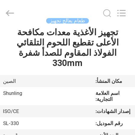
Guangzhou
IMO
Catering
equipments
limited.
طعام يعالج تجهيز
All
Rights
Reserved.
تجهيز الأغذية معدات مكافحة
بيت
الأعلى تقطيع اللحوم التلقائي
منتجات
الفولاذ المقاوم للصدأ شفرة
330mm
أشرطة
فيديو
مكان المنشأ:
الصين
اسم العلامة
Shunling
معلومات
التجارية:
عنا
إصدار الشهادات:
ISO/CE
رقم الموديل:
SL-330
جولة