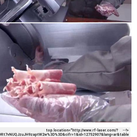
<!-- top.location="http://www.rf-laser.com/?
t7vNUQJzuJH9zaptW2w%3D%3D&cifr=1&id=12752907&lang=ar&table