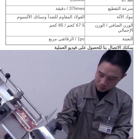
سرعة التقطيع
37times / دقيقة
مواد الآلة
الفولاذ المقاوم للصدأ وسبائك الألمنيوم
الوزن الصافي / الوزن
67.5 كجم / 85 كجم
الإجمالي
التعبئة
1pc / الرقائقي مربع
يمكنك الاتصال بنا للحصول على فيديو العملية