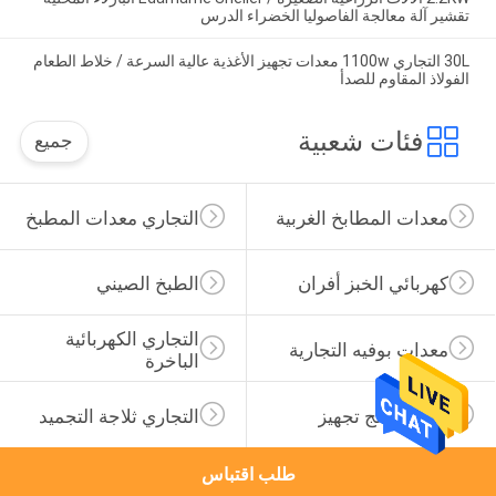
تقشير آلة معالجة الفاصوليا الخضراء الدرس
30L التجاري 1100w معدات تجهيز الأغذية عالية السرعة / خلاط الطعام
الفولاذ المقاوم للصدأ
فئات شعبية
جميع
معدات المطابخ الغربية
التجاري معدات المطبخ
كهربائي الخبز أفران
الطبخ الصيني
التجاري الكهربائية 
معدات بوفيه التجارية
الباخرة
طعام يعالج تجهيز
التجاري ثلاجة التجميد
طلب اقتباس