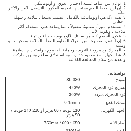
1. نوعان من أنماط عملية الاختيار - يدوي أو أوتوماتيكي
2. إن لوح ضغط اللحم يستخدم التصميم المكرر ، التشغيل الآمن والأكثر
متانة.
3. هذه الآلة هي أوتوماتيكية بالكامل ، تصميم بسيط ، سلامة و سهلة
التنظيف
4. تستخدم المبرأة تصميمًا معقولاً ، مما يساعد على استخدام أكثر
ملاءمة ، وتقوية الأمان.
5. يتكون الجسم كله من سبائك الألومنيوم ، جميلة ودائمة.
6. إن الشفرة مصنوعة من الفولاذ المقاوم للصدأ ، السلامة وصحية ، ثابتة
ومتينة.
7. المحرك مع مروحة التبريد ، وحماية المحموم ، واستخدام السلامة.
8. هذا الجهاز ، مع تصميم جذاب ، ومناسبة لأي مطعم وسوبر ماركت
والعديد من مكان المعالجة الغذائية.
مواصفات:
نموذج
SL-330
تشريح قوة المحرك
420W
قوة المحرك متردد
300W
سمك القطع
0-15mm
الجهد االكهربى
110 فولت / 60 هرتز أو 220-240 فولت /
50 هرتز
أبعاد الآلة
650 * 600 * 750mm
بليد ديا
330MM