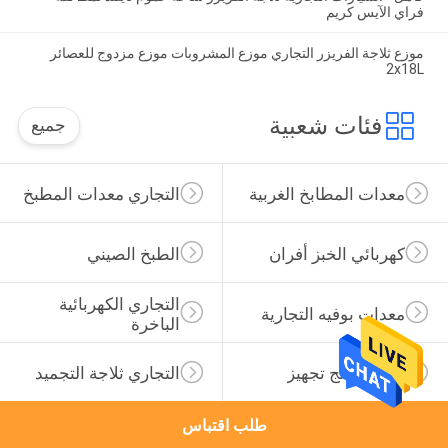
فراي الآيس كريم
موزع ثلاجة الفريزر التجاري موزع المشروبات موزع مزدوج للعصائر
2x18L
فئات شعبية
جميع
معدات المطابخ الغربية
التجاري معدات المطبخ
كهربائي الخبز أفران
الطبخ الصيني
التجاري الكهربائية 
معدات بوفيه التجارية
الباخرة
طعام يعالج تجهيز
التجاري ثلاجة التجميد
طلب اقتباس