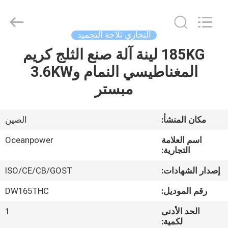
Guangzhou
IMO
Catering
equipments
limited.
التجاري ثلاجة التجميد
All
Rights
Reserved.
185KG لينة آلة صنع الثلج كريم
بيت
المغناطيسي النمام و3.6KW
منتجات
مبستر
أشرطة
مكان المنشأ:
الصين
فيديو
اسم العلامة
Oceanpower
التجارية:
معلومات
إصدار الشهادات:
ISO/CE/CB/GOST
عنا
رقم الموديل:
DW165THC
الحد الأدنى
1
جولة
لكمية: