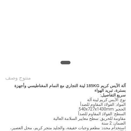
خريطة
الموقع
PRIVACY
POLICY
منتوج وصف
آلة الآيس كريم 185KG لينة التجاري مع النمام المغناطيسي وأجهزة
بسترة، تبريد الهواء
سريع التفاصيل:
نوع: الآيس كريم لينة آلة
المواد: الفولاذ المقاوم للصدأ
الحجم: 540x727x1430mm
السطح: الفولاذ المقاوم للصدأ
مقاومة للحريق: سطح معايير السلامة العالية
الضمان: 2 سنة
استخدام محدد: مطعم وجبات خفيفة، والجليد متجر كريم، محل العصير،