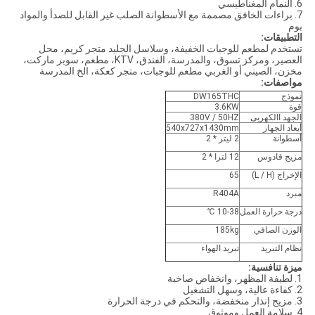
6. النمام المغناطيسي
7. براءات الخافق مصممة مع الأسطوانة الصلب غير القابل للصدأ والمواد
بوم
التطبيقات:
تستخدم لمطعم للوجبات الخفيفة، وسلاسل الجليد متجر كريم، محل
العصير، ومركز تسوق، والمدرسة، الفندق، KTV، مطعم، سوبر ماركت،
مخزن، الصيني أو الغربي مطعم للوجبات، متجر كعكة، الخ المدرسة
مواصفات:
نموذج
DW165THC
قوة
3.6KW
الجهد االكهربى
380V / 50HZ
أبعاد الجهاز
540x727x1430mm
أسطوانة
2 ليتر * 2
مزيج قادوس
12 لترا * 2
الإخراج (L / H)
65
مبرد
R404A
درجة حرارة العمل
10-38 ℃
الوزن الصافي
185kg
نظام التبريد
تبريد الهواء
ميزة تنافسية:
1. لطيفة المظهر، وانخفاض صاخبة
2. كفاءة عالية، وسهل التشغيل
3. مزيج إنذار منخفضة، والتحكم في درجة الحرارة
4. سلامة العمل وموثوق