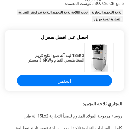
5. مع ISO، CE، CB، غوست المعتمدة
ثلاجة التجميد التجارية
تحت الثلاجة ثلاجة التجميد,الثلاجة ندركونتر التجارية
التجارية ثلاجة فريزر
احصل على افضل سعر ل
185KG لينة آلة صنع الثلج كريم
المغناطيسي النمام و3.6KW مبستر
استمر
التجاري ثلاجة التجميد
رؤساء مزدوجة الفولاذ المقاوم للصدأ التجارية 15Lx2 آلة طين
كامل - السيارات التجارية ثلاجة الفريزر ساحة عموم تايلند نمط لفة