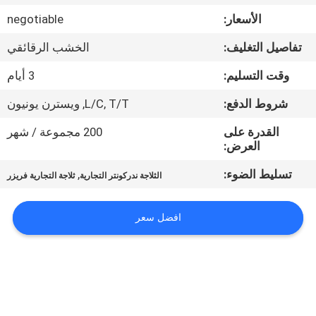
في
الأسعار:
negotiable
المعمل
تفاصيل التغليف:
الخشب الرقائقي
رقابة
وقت التسليم:
3 أيام
جودة
شروط الدفع:
L/C, T/T, ويسترن يونيون
القدرة على
200 مجموعة / شهر
اتصل
العرض:
بنا
تسليط الضوء:
,
الثلاجة ندركونتر التجارية
ثلاجة التجارية فريزر
أخبار
افضل سعر
حالات
VR