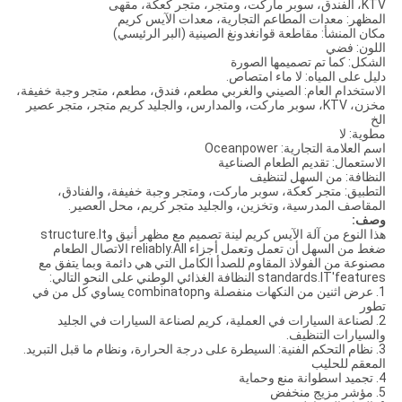
KTV، الفندق، سوبر ماركت، ومتجر، متجر كعكة، مقهى
المظهر: معدات المطاعم التجارية، معدات الآيس كريم
مكان المنشأ: مقاطعة قوانغدونغ الصينية (البر الرئيسي)
اللون: فضي
الشكل: كما تم تصميمها الصورة
دليل على المياه: لا ماء امتصاص.
الاستخدام العام: الصيني والغربي مطعم، فندق، مطعم، متجر وجبة خفيفة،
مخزن، KTV، سوبر ماركت، والمدارس، والجليد كريم متجر، متجر عصير
الخ
مطوية: لا
اسم العلامة التجارية: Oceanpower
الاستعمال: تقديم الطعام الصناعية
النظافة: من السهل لتنظيف
التطبيق: متجر كعكة، سوبر ماركت، ومتجر وجبة خفيفة، والفنادق،
المقاصف المدرسية، وتخزين، والجليد متجر كريم، محل العصير.
وصف:
هذا النوع من آلة الآيس كريم لينة تصميم مع مظهر أنيق وstructure.It
ضغط من السهل أن تعمل وتعمل أجزاء reliably.All الاتصال الطعام
مصنوعة من الفولاذ المقاوم للصدأ الكامل التي هي دائمة وبما يتفق مع
standards.IT'features النظافة الغذائي الوطني على النحو التالي:
1. عرض اثنين من النكهات منفصلة وcombinatopn يساوي كل من في
تطور
2. لصناعة السيارات في العملية، كريم لصناعة السيارات في الجليد
والسيارات التنظيف.
3. نظام التحكم الفنية: السيطرة على درجة الحرارة، ونظام ما قبل التبريد.
المعقم للحليب
4. تجميد اسطوانة منع وحماية
5. مؤشر مزيج منخفض