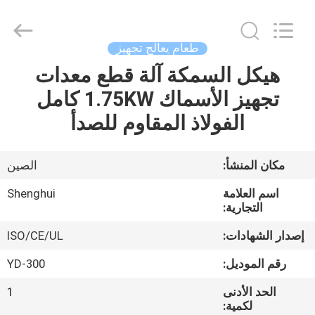
Guangzhou
IMO
Catering
equipments
limited.
طعام يعالج تجهيز
All
Rights
Reserved.
هيكل السمكة آلة قطع معدات
بيت
تجهيز الأسماك 1.75KW كامل
منتجات
الفولاذ المقاوم للصدأ
أشرطة
مكان المنشأ:
الصين
فيديو
اسم العلامة
Shenghui
التجارية:
معلومات
إصدار الشهادات:
ISO/CE/UL
عنا
رقم الموديل:
YD-300
الحد الأدنى
1
جولة
لكمية: