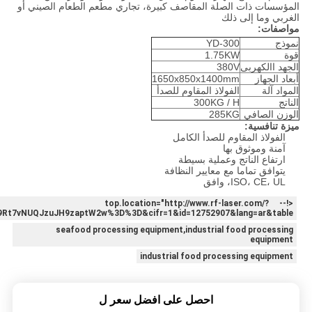
المؤسسات ذات الصلة المقاصف كبيرة، تجاري مطعم الطعام الصيني أو
الغربي وما إلى ذلك
مواصفات:
نموذج
YD-300
قوة
1.75KW
الجهد االكهربى
380V
أبعاد الجهاز
1650x850x1400mm
المواد آلة
الفولاذ المقاوم للصدأ
الناتج
300KG / H
الوزن الصافي
285KG
ميزة تنافسية:
الفولاذ المقاوم للصدأ الكامل
آمنة وموثوق بها
ارتفاع الناتج وعملية بسيطة
يتوافق تماما مع معايير النظافة
ISO، CE، UL، وافق
<!-- top.location="http://www.rf-laser.com/?
t7vNUQJzuJH9zaptW2w%3D%3D&cifr=1&id=12752907&lang=ar&table
seafood processing equipment,industrial food processing
equipment
industrial food processing equipment
احصل على افضل سعر ل