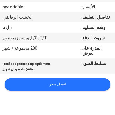
في
الأسعار:
negotiable
المعمل
تفاصيل التغليف:
الخشب الرقائقي
رقابة
وقت التسليم:
3 أيام
جودة
شروط الدفع:
L/C, T/T, ويسترن يونيون
القدرة على
200 مجموعة / شهر
اتصل
العرض:
بنا
تسليط الضوء:
,
seafood processing equipment
صناعيّ طعام يعالج تجهيز
أخبار
افضل سعر
حالات
VR