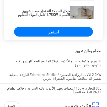
هيكل السمكة آلة قطع معدات تجهيز
الأسماك 1.75KW كامل الفولاذ المقاوم
للصدأ
استمر
طعام يعالج تجهيز
50 هرتز ماكينات تصنيع الأغذية الفولاذ المقاوم للصدأ الهيدروليكية
ستوفير صانع السجق
2.2KW الآلات الزراعية الصغيرة / Edamame Sheller البازلاء المحلية -
تقشير آلة معالجة الفاصوليا الخضراء الدرس
30L التجاري 1100w معدات تجهيز الأغذية عالية السرعة / خلاط الطعام
الفولاذ المقاوم للصدأ
فئات شعبية
جميع