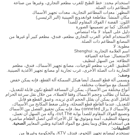
استخدام محدد: خط الطبخ للغرب مطعم التجاري، وغيرها من صناعة
المطاعم ذات الصلة.
المظهر: معدات المطاعم التجارية، معدات تجهيز الأسماك
مكان المنشأ: مقاطعة قوانغدونغ الصينية (البر الرئيسي)
اللون: الفضة / الفولاذ المقاوم للصدأ
الشكل: كما تم تصميمها الصورة
دليل على المياه: لا ماء امتصاص.
الاستخدام العام: الغرب التجاري مطعم، فندق، مطعم كبير أو غيرها من
المصانع المطاعم ذات الصلة.
مطوية: لا
اسم العلامة التجارية: Shenghui
الاستعمال: صناعة الضيافة
النظافة: من السهل لتنظيف
التطبيق: الغرب مطعم للوجبات، مصانع تجهيز الأسماك، فندق، مطعم
التجارية ذات الصلة الأخرى، غرب تجارية أو مصانع تجهيز الأغذية الصينية.
وصف:
ويسمى آلة قطع السمك أيضا هيكل السمكة آلة القطع، فإنه يمكن خفض
السمك مع مواصفات مختلفة،
أنواع مختلفة من الأسماك، يمكن أن المسافة القطع تكون قابلة للتعديل،
يمكننا أن نطالب وحجم الأسماك وفقا لالعملاء، من خلال نقل سرعة الحزام
الناقل الذي يمكن أن يقلل الحجم الذي تريده، وعمق القطع هو قابل
للتعديل، عندما القاطع قطع الضحلة، وعلى ضغط المكابح من الأسماك،
والأسماك لا يزال conneted معا، فإنه يمكن تحقيق الفصل بين الأسماك
وتصنيع الفولاذ المقاوم للصدأ بوابة cut.The، وآلة من السهل أن تعمل،
وسهلة التنظيف، آمنة وموثوق بها. كل الأجزاء التي اتصل الطعام مباشرة
هي استخدام يطاق وبما يتفق مع المواد الغذائية وطني المعايير
الصحية.
التطبيقات:
تستخدم لمصانع تجهيز اللحوم، فندق، KTV، والحكومة وغيرها من