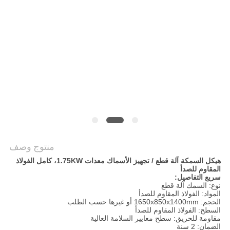
خريطة
الموقع
PRIVACY
POLICY
منتوج وصف
هيكل السمكة آلة قطع / تجهيز الأسماك معدات 1.75KW، كامل الفولاذ
المقاوم للصدأ
سريع التفاصيل:
نوع: السمك آلة قطع
المواد: الفولاذ المقاوم للصدأ
الحجم: 1650x850x1400mm أو غيرها حسب الطلب
السطح: الفولاذ المقاوم للصدأ
مقاومة للحريق: سطح معايير السلامة العالية
الضمان: 2 سنة