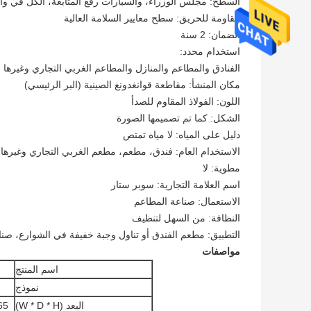
السطح: مجلس الوزراء، والسيارات رفع المتابعة، الكل في وا
مقاومة للحريق: سطح معايير السلامة العالية
الضمان: 2 سنة
استخدام محدد:
الفنادق والمطاعم والمنازل والمطاعم الغربي التجاري وغيرها
مكان المنشأ: مقاطعة قوانغدونغ الصينية (البر الرئيسي)
اللون: الفولاذ المقاوم للصدأ
الشكل: كما تم تصميمها الصورة
دليل على المياه: لا مياه تمتص
الاستخدام العام: فندق، مطعم، مطعم الغربي التجاري وغيرها
مطوية: لا
اسم العلامة التجارية: سوبر ستار
الاستعمال: صناعة المطاعم
النظافة: من السهل لتنظيف
التطبيق: مطعم الفندق أو تناول وجبة خفيفة في الشوارع، صنا
مواصفات
اسم المنتج
نموذج
البعد (W * D * H)
265 * 565 * 300/415 (ملم) 