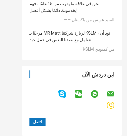
نحن في علاقة ما يقرب من 15 عامًا ، فهم
يخدمونك دائمًا بشكل أفضل!
—— السيد عويس من باكستان
مرحبًا بـ MR Matt لزيارة شركتنا KSLM ، نود أن
نتعامل مع بعضنا البعض في عمل جيد
—— KSLM من كمبودي
ابن دردش الآن