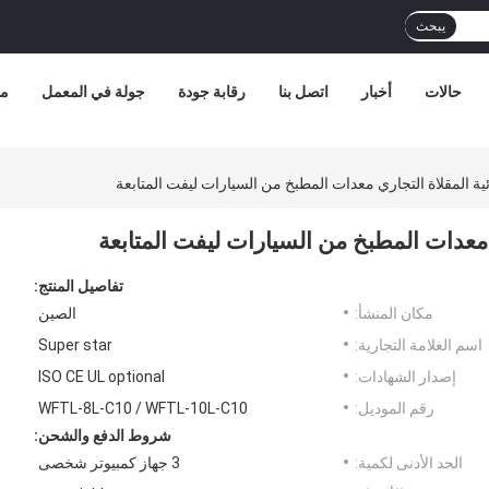
يبحث
حالات
أخبار
اتصل بنا
رقابة جودة
جولة في المعمل
مع
ية المقلاة التجاري معدات المطبخ من السيارات ليفت المتابعة
 معدات المطبخ من السيارات ليفت المتابعة
تفاصيل المنتج:
مكان المنشأ:
الصين
اسم العلامة التجارية:
Super star
إصدار الشهادات:
ISO CE UL optional
رقم الموديل:
WFTL-8L-C10 / WFTL-10L-C10
شروط الدفع والشحن:
الحد الأدنى لكمية:
3 جهاز كمبيوتر شخصى