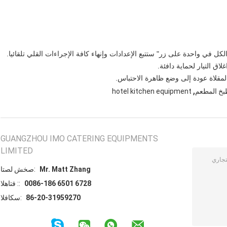
,
بخ المطعم
hotel kitchen equipment
GUANGZHOU IMO CATERING EQUIPMENTS
LIMITED
Mr. Matt Zhang
اتصل شخص:
0086-186 6501 6728
الهاتف ::
86-20-31959270
الفاكس: