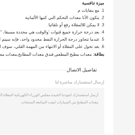
ميزة تنافسية
1. مع بنفايات م
2. يتكون الأنا معدات التحكم التي كتبها الألمانية
3. لا يمكن للالمقلاة رفع أو تلقائيا.
4. بعد درجة حرارة جميع قنوات 'والوقت هي محددة مسبقا، "الكل في واحدة على زر" ستتبع الإعدادات وإنهاء كافة الإجراءات القلي تلقائيا.
5. عندما تتجاوز درجة الحرارة النفط محدود واحد، فإنه سيتم اغلاق التيار لحماية دافئة.
6. بعد تحول على المقلاة أو الانتهاء من المهمة القلي، سوف المقلاة عودة إلى وضع ظاهرة الاحتباس.
,
بطاقة:
معدات مطبخ المطعم
فندق معدات المطابخ,معدات مط
تفاصيل الاتصال
إرسال استفسارك مباشرة لنا