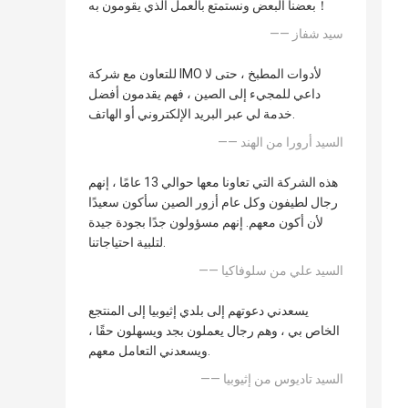
بعضنا البعض ونستمتع بالعمل الذي يقومون به！
—— سيد شفاز
للتعاون مع شركة IMO لأدوات المطبخ ، حتى لا
داعي للمجيء إلى الصين ، فهم يقدمون أفضل
خدمة لي عبر البريد الإلكتروني أو الهاتف.
—— السيد أرورا من الهند
هذه الشركة التي تعاونا معها حوالي 13 عامًا ، إنهم
رجال لطيفون وكل عام أزور الصين سأكون سعيدًا
لأن أكون معهم. إنهم مسؤولون جدًا بجودة جيدة
لتلبية احتياجاتنا.
—— السيد علي من سلوفاكيا
يسعدني دعوتهم إلى بلدي إثيوبيا إلى المنتجع
الخاص بي ، وهم رجال يعملون بجد ويسهلون حقًا ،
ويسعدني التعامل معهم.
—— السيد تاديوس من إثيوبيا