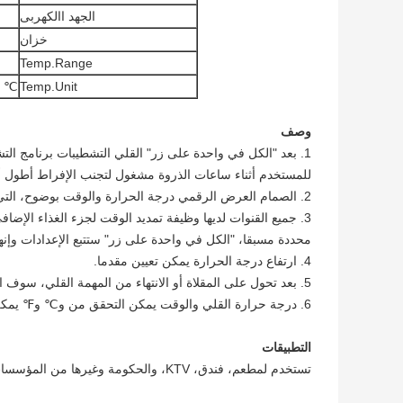
الجهد االكهربى
خزان
Temp.Range
Temp.Unit
℃ 
وصف
للمستخدم أثناء ساعات الذروة مشغول لتجنب الإفراط أطول أ
2. الصمام العرض الرقمي درجة الحرارة والوقت بوضوح، التي تسيطر عليها الحواسيب الصغيرة ضمان أفضل النتائج الطبخ.
محددة مسبقا، "الكل في واحدة على زر" ستتبع الإعدادات وإنهاء
4. ارتفاع درجة الحرارة يمكن تعيين مقدما.
5. بعد تحول على المقلاة أو الانتهاء من المهمة القلي، سوف المقلاة عودة إلى وضع ظاهرة الاحتباس.
6. درجة حرارة القلي والوقت يمكن التحقق من و℃ و℉ يمكن أن تنتقل في أي وقت أثناء العملية.
التطبيقات
تستخدم لمطعم، فندق، KTV، والحكومة وغيرها من المؤسسات ذات الصلة مقاصف كبيرة ومطبخ تجاري أو مطعم للوجبات الغربي الخ