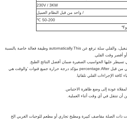
230V / 3KW
/ واحد من قبل النظام العميل
50-200 ℃
و℉
1. بعد "الكل في واحدة على زر" القلي التشطيبات برنامج التشغيل، والقلي سلة ترفع عن automatically.This وظيفة فعالة خاصة بالنسبة
و أقصر وقت القلي.
3. جميع القنوات لديها وظيفة تمديد الوقت لجزء الغذاء الإضافي من قبل percentage.After مؤكد درجة حرارة جميع قنوات 'والوقت هي
 كافة الإجراءات القلي تلقائيا.