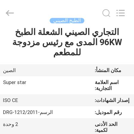
Guangzhou
IMO
Catering
equipments
limited.
الطبخ الصيني
All
Rights
Reserved.
التجاري الصيني الشعلة الطبخ
بيت
96KW المدى مع رئيس مزدوجة
منتجات
للمطعم
أشرطة
مكان المنشأ:
الصين
فيديو
اسم العلامة
Super star
التجارية:
معلومات
إصدار الشهادات:
ISO CE
عنا
رقم الموديل:
الرسم-2011/DRG-1212
الحد الأدنى
2 وحدة
جولة
لكمية: