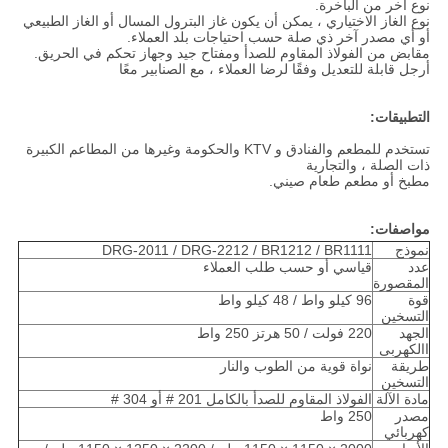
نوع آخر من الباخرة.
نوع الغاز الاختياري ، يمكن أن يكون غاز البترول المسال أو الغاز الطبيعي
أو أي مصدر آخر ذي صلة حسب احتياجات بلد العملاء.
مقابض من الفولاذ المقاوم للصدأ ومفتاح جيد وجهاز تحكم في الحريق.
أرجل قابلة للتعديل وفقًا لرضا العملاء ، مع الصنابير معًا
التطبيقات:
تستخدم للمطعم والفنادق و KTV والحكومة وغيرها من المطاعم الكبيرة
ذات الصلة ، والتجارية
مطبخ أو مطعم طعام صيني.
مواصفات:
نموذج
DRG-2011 / DRG-2212 / BR1212 / BR1111
عدد
قياسي أو حسب طلب العملاء
المقصورة
قوة
96 كيلو واط / 48 كيلو واط
التسخين
الجهد
220 فولت / 50 هرتز 250 واط
االكهربى
طريقة
نواة قوية من الطوب والنار
التسخين
مادة الآلة
الفولاذ المقاوم للصدأ بالكامل 201 # أو 304 #
مصدر
250 واط
كهربائي