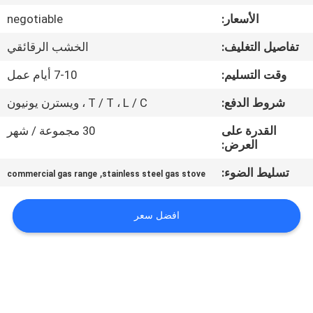
في
الأسعار:
negotiable
المعمل
تفاصيل التغليف:
الخشب الرقائقي
رقابة
وقت التسليم:
7-10 أيام عمل
جودة
شروط الدفع:
T / T ، L / C ، ويسترن يونيون
القدرة على
30 مجموعة / شهر
اتصل
العرض:
بنا
تسليط الضوء:
,
commercial gas range
stainless steel gas stove
أخبار
افضل سعر
حالات
VR