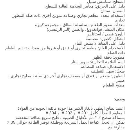
السطح: ستانلس ستيل
دليل على الحريق: معايير السلامة العالية للسطح
الضمان: سنتان
استخدام محدد: مطعم تجاري وصناعة تموين أخرى ذات صلة المظهر:
تجاري
معدات تقديم الطعام ، سلسلة النطاق ، مجموعة كبيرة
مكان المنشأ: قوانغدونغ، والصين (البر الرئيسي)
اللون: فضي / استانلس
الشكل: كصورة مصممة
دليل على المياه: لا يمتص الماء
الاستخدام العام: مطعم تجاري أو فندق أو غيرها من معدات تقديم الطعام
ذات الصلة
مطوي: دفقة الظهر
اسم العلامة التجارية: سوبر ستار
الاستعمال: صناعة المطاعم
صحيًا: سهل التنظيف
التطبيق: مطعم أو فندق أو مقصف تجاري آخر ذي صلة ، مطبخ تجاري ،
صيني
مطبخ الطعام
وصف:
اعتمد نطاق الطهي بالغاز الكبير هذا جودة فائقة الجودة من الفولاذ
المقاوم للصدأ الكامل 201 # أو 202 # أو 304 #
بسماكة سطح 1.2 مم للأطباق الصينية ، طبخ سريع بطاقة منخفضة.
يمكن أن تجعل كفاءة العمل السريعة ووظيفة توفير الطاقة حوالي 35 ٪
مقارنة مع