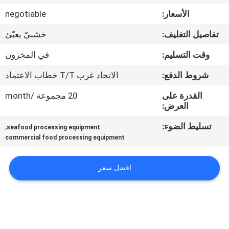
في
الأسعار:
negotiable
المعمل
تفاصيل التغليف:
خشبيّ يعبّئ
رقابة
وقت التسليم:
في المخزون
جودة
شروط الدفع:
الاتحاد غرب T/T خطاب الاعتماد
القدرة على
20 مجموعة /month
اتصل
العرض:
بنا
تسليط الضوء:
,
seafood processing equipment
commercial food processing equipment
أخبار
افضل سعر
حالات
VR