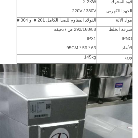
قوة المحرك
2.2KW
الجهد االكهربى
220V / 380V
مواد الآلة
الفولاذ المقاوم للصدأ الكامل 201 # أو 304 #
سرعة الخلط
292/168/88 ص / دقيقة
IPX1
IPNO
الأبعاد
63 * 56 * 95CM
وزن
145kg