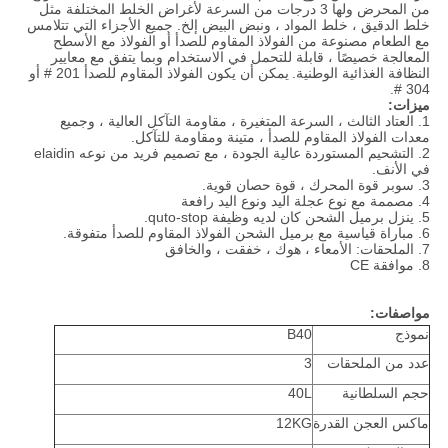
من المحرض ولها 3 درجات من السرعة لأغراض الخلط المختلفة مثل
خلط الدقيق ، خلط المواد ، ونبض البيض إلخ. جميع الأجزاء التي تتلامس
مع الطعام مصنوعة من الفولاذ المقاوم للصدأ أو الفولاذ مع الأسطح
المعالجة خصيصًا ، قابلة للتحمل في الاستخدام وبما يتفق مع معايير
النظافة الغذائية الوطنية.
يمكن أن يكون الفولاذ المقاوم للصدأ 201 # أو
304 #.
ميزات:
1. العتاد الثالث ، السرعة المتغيرة ، مقاومة التآكل العالية ، وجميع
معدات الفولاذ المقاوم للصدأ ، متينة ومقاومة للتآكل.
2. التشحيم المستوردة عالية الجودة ، مع تصميم فريد من نوعه elaidin
في الأنف.
3. سوبر قوة المحرك ، قوة حصان قوية.
4. مصممة مع نوع عجلة اليد ونوع اليد رافعة
5. ينزل برميل الشحن كان لديه وظيفة quto-stop.
6. مباراة قياسية مع برميل الشحن الفولاذ المقاوم للصدأ متفوقة.
7. الملحقات: الأمعاء ، هوك ، خفقت ، والخافق
8. موافقة CE
مواصفات:
نموذج
B40
عدد من الملحقات
3
حجم السلطانية
40L
ماكس العجن القدرة
12KG