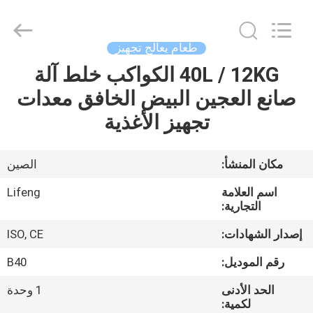
Guangzhou
IMO
Catering
equipments
limited.
طعام يعالج تجهيز
All
Rights
Reserved.
40L / 12KG الكواكب خلط آلة
بيت
صانع العجين البيض الخافق معدات
منتجات
تجهيز الأغذية
أشرطة
مكان المنشأ:
الصين
فيديو
اسم العلامة
Lifeng
التجارية:
معلومات
إصدار الشهادات:
ISO, CE
عنا
رقم الموديل:
B40
الحد الأدنى
1 وحدة
جولة
لكمية: