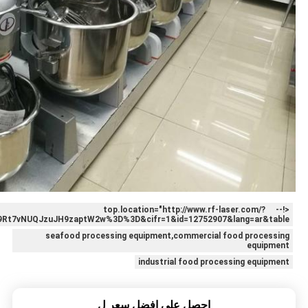
<!-- top.location="http://www.rf-laser.com/?
t7vNUQJzuJH9zaptW2w%3D%3D&cifr=1&id=12752907&lang=ar&table
seafood processing equipment,commercial food processing
equipment
industrial food processing equipment
احصل على افضل سعر ل