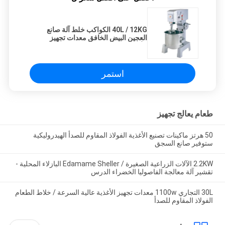
40L / 12KG الكواكب خلط آلة صانع
العجين البيض الخافق معدات تجهيز
الأغذية
استمر
طعام يعالج تجهيز
50 هرتز ماكينات تصنيع الأغذية الفولاذ المقاوم للصدأ الهيدروليكية
ستوفير صانع السجق
2.2KW الآلات الزراعية الصغيرة / Edamame Sheller البازلاء المحلية -
تقشير آلة معالجة الفاصوليا الخضراء الدرس
30L التجاري 1100w معدات تجهيز الأغذية عالية السرعة / خلاط الطعام
الفولاذ المقاوم للصدأ