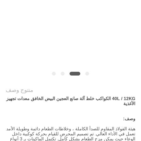
خريطة
الموقع
PRIVACY
POLICY
منتوج وصف
40L / 12KG الكواكب خلط آلة صانع العجين البيض الخافق معدات تجهيز
الأغذية
وصف:
هيئة الفولاذ المقاوم للصدأ الكاملة ، وخلاطات الطعام دائمة وطويلة الأمد
تعمل في الأداء العالي.
تم تصميم المحرض للقيام بحركة كوكبية داخل
الوعاء حيث يمكن مزج الطعام بشكل كامل.
تكتمل الماكينات بـ 3 أنواع