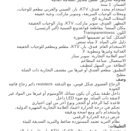
الضمان: 1 سنة
استخدام محدد: فندق، KTV، بار، الصيني والغربي مطعم للوجبات،
ومحلات الوجبات السريعة، وسوبر ماركت، وجبة خفيفة
المحلات التجارية الخ
المظهر: الفندق، سوبر ماركت، KTV، وبار الوجبات الخفيفة
مكان المنشأ: مقاطعة قوانغدونغ الصينية (البر الرئيسي)
اللون: Transparentness
الشكل: كما تم تصميمها الصورة
دليل على المياه: لا مياه تمتص
الاستخدام العام: فندق، بار، KTV، مطعم ومطعم للوجبات الخفيفة
الغذائية وغيرها ومطوية: لا
اسم العلامة التجارية: سوبر ستار
الاستعمال: صناعة المطاعم
النظافة: من السهل لتنظيف
التطبيق: مطعم الفندق أو غيرها من مقصف التجارية ذات الصلة
مطبخ
وصف
الزجاج العضوي شكل قوس، مع التدفئة -resistent دائم زجاج فائقة
الجودة
داخل طبقة يمكن أن يكون سبائك الألومنيوم أو غيرها من المواد غير
لاصقة ذات الصلة، مع ضوء LED داخل
قاعدة كما الرخام أو الحجر ونوع آخر من لون اختياري
تحكم في درجة الحرارة اعتماد العلامة التجارية الشهيرة الدولية،
واستخدام دائم ومع اضحة ودقيقة
عرض درجة الحرارة الرقمي
نظام التبريد تعتمد المستوردة ضاغط والتبريد الصديقة للبيئة
التطبيقات:
تستخدم لمطعم وفندق ومحلات الكعكة، KTV، بار، على غرار الغربي