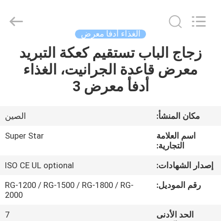
Guangzhou
IMO
Catering
equipments
limited.
الغذاء أدفأ معرض
All
Rights
Reserved.
زجاج الباب تستقيم كعكة التبريد
بيت
معرض قاعدة الجرانيت، الغذاء
منتجات
أدفأ معرض 3
أشرطة
مكان المنشأ:
الصين
فيديو
اسم العلامة
Super Star
التجارية:
معلومات
إصدار الشهادات:
ISO CE UL optional
عنا
رقم الموديل:
RG-1200 / RG-1500 / RG-1800 / RG-
2000
جولة
الحد الأدنى
7