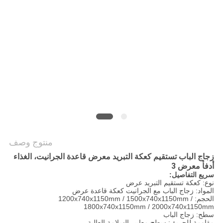
خريطة
الموقع
PRIVACY
POLICY
منتوج وصف
زجاج الباب تستقيم كعكة التبريد معرض قاعدة الجرانيت، الغذاء
أدفأ معرض 3
سريع التفاصيل:
نوع: كعكة تستقيم التبريد عرض
المواد: زجاج الباب مع الجرانيت كعكة قاعدة عرض
الحجم: 1200x740x1150mm / 1500x740x1150mm /
1800x740x1150mm / 2000x740x1150mm
سطح: زجاج الباب
مقاومة للحريق: سطح معايير السلامة العالية