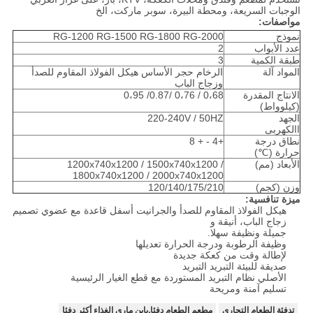
الوجبات السريعة، ومحطة البيرة، سوبر ماركت، الخ
مواصفات:
نموذج
RG-1200 RG-1500 RG-1800 RG-2000
عدد الأبواب
2
طبقة الكمية
3
المواد آلة
الرخام حجر الأساس هيكل الفولاذ المقاوم للصدأ
وزجاج الباب
الانتاج المقدرة
0،68 / 0،76 /0.87/ 0،95
(كيلوواط)
الجهد
220-240V / 50HZ
االكهربى
نطاق درجة
+4 - + 8
حرارة (℃)
الأبعاد (مم)
1200x740x1200 / 1500x740x1200 /
1800x740x1200 / 2000x740x1200
وزن (كجم)
120/140/175/210
ميزة تنافسية:
هيكل الفولاذ المقاوم للصدأ والجرانيت أسفل قاعدة مع عضوي تصميم
زجاج الباب، أنيقة و
جميلة ونظيفة سهلا.
وظيفة الرطوبة ودرجة الحرارة تعديلها
لإطالة وقت من كعكة جديدة
صديقة للبيئة التبريد التبريد
الأصلي نظام التبريد المستوردة مع قطع الغيار الرئيسية
تسليم آمنة ومريحة
تدفئة الطعام التجاري
مطعم الطعام دفئا,باين ماري الغذاء أكثر دفئا