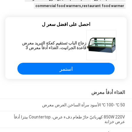
commercial food warmers,restaurant food warmer
احصل على افضل سعر ل
زجاج الباب تستقيم كعكة التبريد معرض
قاعدة الجرانيت، الغذاء أدفأ معرض 3
استمر
الغذاء أدفأ معرض
50 ℃ -100 ℃ الأسود مرآة الساخن العرض معرض
850W 220V كهربائيّ حارّ طعام دفء عرض، Countertop بيتزا أدفأ
عرض خزانة