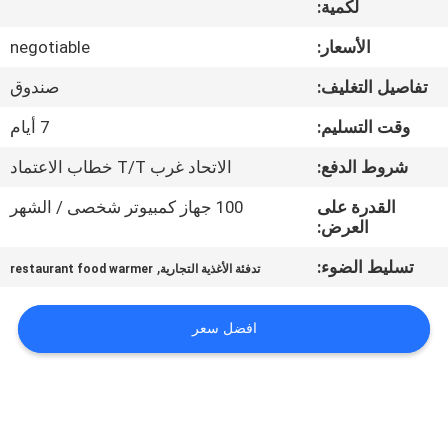
لكمية:
في
المعمل
الأسعار:
negotiable
تفاصيل التغليف:
صندوق
رقابة
وقت التسليم:
7 أيام
جودة
شروط الدفع:
الاتحاد غرب T/T خطاب الاعتماد
اتصل
القدرة على
100 جهاز كمبيوتر شخصى / الشهر
العرض:
بنا
تسليط الضوء:
,
تدفئة الأغذية التجارية
restaurant food warmer
أخبار
افضل سعر
حالات
VR