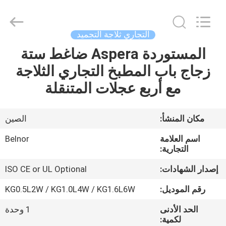
Guangzhou
IMO
Catering
equipments
limited.
التجاري ثلاجة التجميد
All
Rights
Reserved.
المستوردة Aspera ضاغط ستة
بيت
زجاج باب المطبخ التجاري الثلاجة
منتجات
مع أربع عجلات المتنقلة
أشرطة
مكان المنشأ:
الصين
فيديو
اسم العلامة
Belnor
التجارية:
معلومات
إصدار الشهادات:
ISO CE or UL Optional
عنا
رقم الموديل:
KG0.5L2W / KG1.0L4W / KG1.6L6W
الحد الأدنى
1 وحدة
جولة
لكمية: