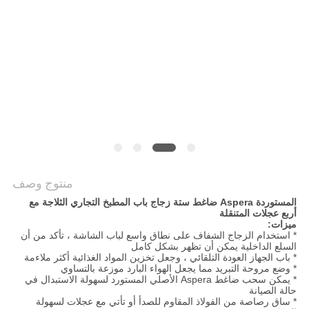
خريطة
الموقع
PRIVACY
POLICY
منتوج وصف
المستوردة Aspera ضاغط ستة زجاج باب المطبخ التجاري الثلاجة مع
أربع عجلات المتنقلة
ميزات:
* استخدام الزجاج الشفاف على نطاق واسع لباب الشاشة ، تأكد من أن
السلع الداخلية يمكن أن تظهر بشكل كامل
* باب الجهاز العودة التلقائي ، وجعل تخزين المواد الغذائية أكثر ملاءمة
* وضع مروحة التبريد مما يجعل الهواء البارد موزعة بالتساوي
* يمكن سحب ضاغط Aspera الأصلي المستورد لسهولة الاستبدال في
حالة الصيانة
* ساق رصاصة من الفولاذ المقاوم للصدأ أو تأتي مع عجلات لسهولة