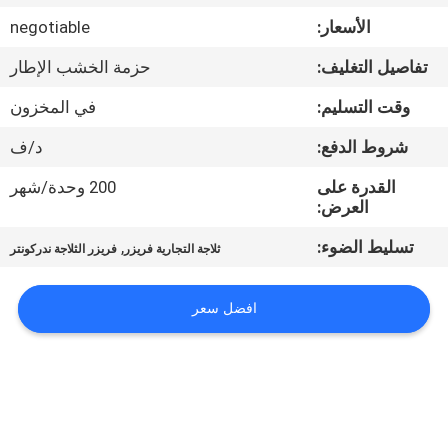
في
الأسعار:
negotiable
المعمل
تفاصيل التغليف:
حزمة الخشب الإطار
رقابة
وقت التسليم:
في المخزون
جودة
شروط الدفع:
د/ف
القدرة على
200 وحدة/شهر
اتصل
العرض:
بنا
تسليط الضوء:
,
ثلاجة التجارية فريزر
فريزر الثلاجة ندركونتر
أخبار
افضل سعر
حالات
VR