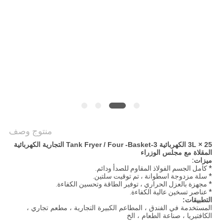
خريطة
الموقع
PRIVACY
POLICY
منتوج وصف
25 × 3L الكهربائية 3-Tank Fryer / Four -Basket التجارية الكهربائية
المقلاة مع مجلس الوزراء
ميزات:
* كامل الجسم الفولاذ المقاوم للصدأ ودائم.
* سلة مزدوجة اسطوانة ، تم توقيت سلتين.
* مجهزة بالعزل الحراري ، توفير الطاقة وتحسين الكفاءة.
* عناصر تسخين عالية الكفاءة.
التطبيقات:
المستخدمة في الفندق ، المطاعم الكبيرة التجارية ، مطعم تجاري ،
الكافتيريا ، صناعة الطعام ، الخ