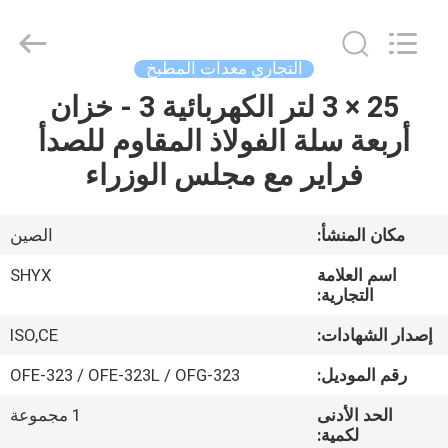
Guangzhou
IMO
Catering
equipments
limited.
التجاري معدات المطبخ
All
Rights
Reserved.
25 × 3 لتر الكهربائية 3 - خزان
بيت
أربعة سلة الفولاذ المقاوم للصدأ
منتجات
فراير مع مجلس الوزراء
أشرطة
مكان المنشأ:
الصين
فيديو
اسم العلامة
SHYX
التجارية:
معلومات
إصدار الشهادات:
ISO,CE
عنا
رقم الموديل:
OFE-323 / OFE-323L / OFG-323
الحد الأدنى
1 مجموعة
جولة
لكمية: