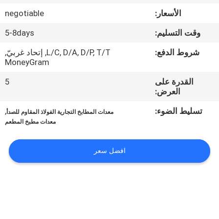
في
الأسعار:
negotiable
المعمل
وقت التسليم:
5-8days
رقابة
شروط الدفع:
L/C, D/A, D/P, T/T, إتحاد غربيّ,
MoneyGram
جودة
القدرة على
5
العرض:
اتصل
تسليط الضوء:
,
معدات المطابخ التجارية الفولاذ المقاوم للصدأ
بنا
معدات مطبخ المطعم
أخبار
افضل سعر
حالات
VR