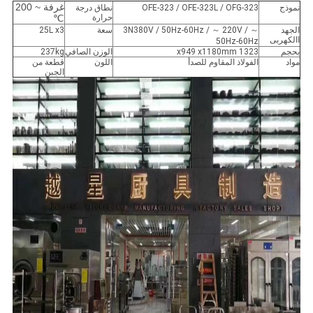
غرفة ~ 200
نموذج
OFE-323 / OFE-323L / OFG-323
نطاق درجة
حرارة
℃
الجهد
～ 3N380V / 50Hz-60Hz / ～ 220V /
سعة
25L x3
االكهربى
50Hz-60Hz
بحجم
1323 x949 x1180mm
الوزن الصافي
237kg
مواد
الفولاذ المقاوم للصدأ
اللون
قطعة من
الجبن