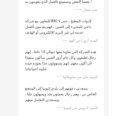
بعضنا البعض ونستمتع بالعمل الذي يقومون به！
—— سيد شفاز
للتعاون مع شركة IMO لأدوات المطبخ ، حتى لا
داعي للمجيء إلى الصين ، فهم يقدمون أفضل
خدمة لي عبر البريد الإلكتروني أو الهاتف.
—— السيد أرورا من الهند
هذه الشركة التي تعاونا معها حوالي 13 عامًا ، إنهم
رجال لطيفون وكل عام أزور الصين سأكون سعيدًا
لأن أكون معهم. إنهم مسؤولون جدًا بجودة جيدة
لتلبية احتياجاتنا.
—— السيد علي من سلوفاكيا
يسعدني دعوتهم إلى بلدي إثيوبيا إلى المنتجع
الخاص بي ، وهم رجال يعملون بجد ويسهلون حقًا ،
ويسعدني التعامل معهم.
—— السيد تاديوس من إثيوبيا