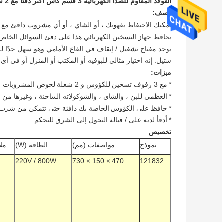
الفولاذ المقاوم للصدأ الكهربائية 3 قسم كأس أكثر دفئا مع 2 سخان القهوة ، معدات البوفيه التجاري
وصف:
يمكنك الاحتفاظ بقهوتك ، أو الشاي ، أو أي مشروب دافئ مع ه
يحافظ جهاز التسخين الكهربائي هذا على دفئ السوائل الخاص
يوجد مفتاح تشغيل / إيقاف في القاع الأمامي وهو سهل جدًا ل
ستيل.
إنه اختيار مثالي للبوفيه أو المكتب أو المنزل أو في أي
ميزات:
* مع 3 رفوف تسخين للكؤوس و 2 شعلة لحوض المشروبات
* العظمى للبن ، والشاي ، والشوكولاته الساخنة ، وغيرها من 
* حافظ على الكؤوس الخاصة بك دافئة حتى تتمكن من شرب 
* أدفأ لديه على / قبالة التحول إلى الشرق للتحكم
تخصيص
نموذج
مواصفات (مم)
الطاقة (W)
مل
220V / 800W
470 × 150 × 730
121832