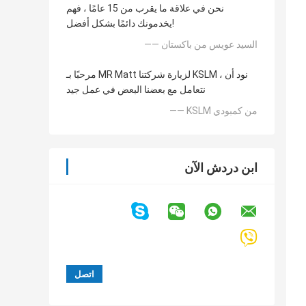
نحن في علاقة ما يقرب من 15 عامًا ، فهم
يخدمونك دائمًا بشكل أفضل!
—— السيد عويس من باكستان
مرحبًا بـ MR Matt لزيارة شركتنا KSLM ، نود أن
نتعامل مع بعضنا البعض في عمل جيد
—— KSLM من كمبودي
ابن دردش الآن