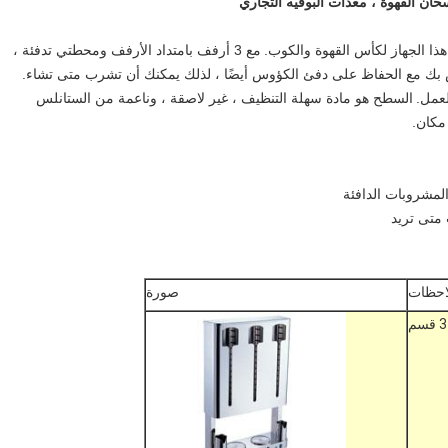
ذا الجهاز لكأس القهوة والكوب.
مع 3 أرفف بامتداد الأرفف ومحطتي تدفئة ،
 بك مع الحفاظ على دفئ الكؤوس أيضًا ، لذلك يمكنك أن تشرب متى تشاء.
لعمل.
السطح هو مادة سهلة التنظيف ، غير لاصقة ، وناعمة من الستانلس
 مكان.
المشروبات الدافئة
متى تريد
احظات
صورة
3 قسم