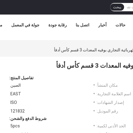
يبحث
حالات
أخبار
اتصل بنا
رقابة جودة
جولة في المعمل
مع
ة التجاري بوفيه المعدات 3 قسم كأس أدفأ
ات 3 قسم كأس أدفأ
تفاصيل المنتج:
مكان المنشأ:
الصين
اسم العلامة التجارية:
EAST
إصدار الشهادات:
ISO
رقم الموديل:
121832
شروط الدفع والشحن:
الحد الأدنى لكمية:
5pcs