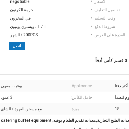
الأسعار:
negotiable
تفاصيل التغليف:
حزمة الكرتون
وقت التسليم:
في المخزون
شروط الدفع:
T / T ، ويسترن يونيون
القدرة على العرض:
200PCS / الشهر
اتصل
أ
كثر دفئا
Applicance:
بوفيه ، مقهى
وم للصدأ
حامل الكأس:
3 عمود
18
ميزة:
مع مسخن القهوة / الشاي
دات الطبخ التجارية,معدات تقديم الطعام بوفيه
,
catering buffet equipment