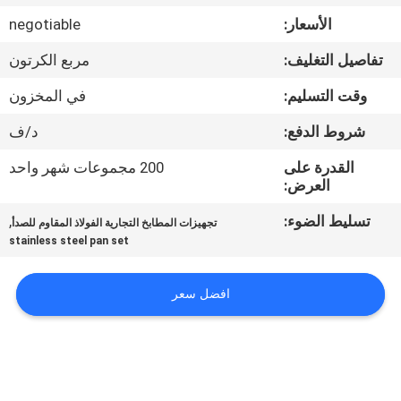
في
الأسعار:
negotiable
المعمل
تفاصيل التغليف:
مربع الكرتون
رقابة
وقت التسليم:
في المخزون
جودة
شروط الدفع:
د/ف
القدرة على
200 مجموعات شهر واحد
اتصل
العرض:
بنا
تسليط الضوء:
,
تجهيزات المطابخ التجارية الفولاذ المقاوم للصدأ
stainless steel pan set
أخبار
افضل سعر
حالات
VR