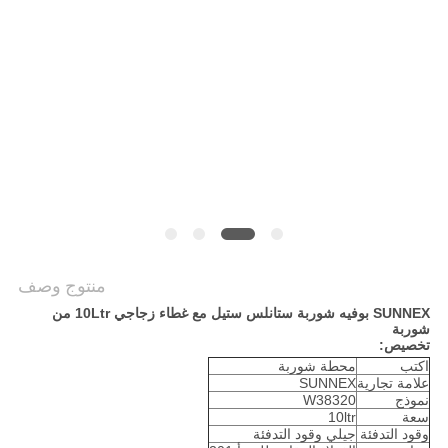
خريطة
الموقع
PRIVACY
POLICY
منتوج وصف
SUNNEX بوفيه شوربة ستانلس ستيل مع غطاء زجاجي 10Ltr من
شوربة
تخصيص:
اكتب
محطة شوربة
علامة تجارية
SUNNEX
نموذج
W38320
سعة
10ltr
وقود التدفئة
جيلي وقود التدفئة