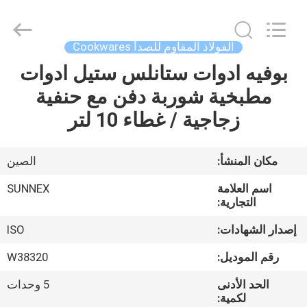
Guangzhou
IMO
Catering
equipments
limited.
الفولاذ المقاوم للصدأ Cookwares
All
Rights
Reserved.
بوفيه ادوات ستانلس ستيل ادوات
بيت
مطبخية شوربة دفن مع حنفية
منتجات
زجاجية / غطاء 10 لتر
أشرطة
مكان المنشأ:
الصين
فيديو
اسم العلامة
SUNNEX
التجارية:
معلومات
إصدار الشهادات:
ISO
عنا
رقم الموديل:
W38320
الحد الأدنى
5 وحدات
جولة
لكمية: