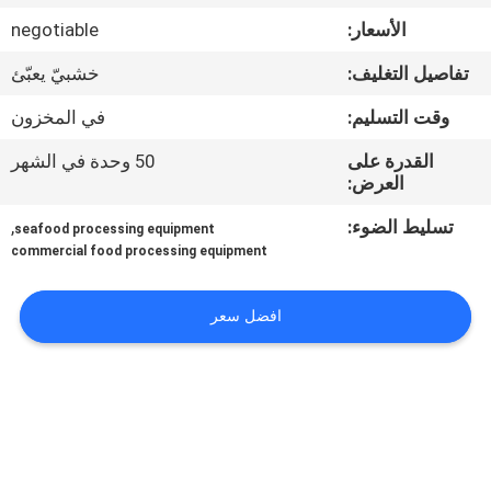
في
الأسعار:
negotiable
المعمل
تفاصيل التغليف:
خشبيّ يعبّئ
رقابة
وقت التسليم:
في المخزون
جودة
القدرة على
50 وحدة في الشهر
العرض:
اتصل
تسليط الضوء:
,
seafood processing equipment
commercial food processing equipment
بنا
افضل سعر
أخبار
حالات
VR