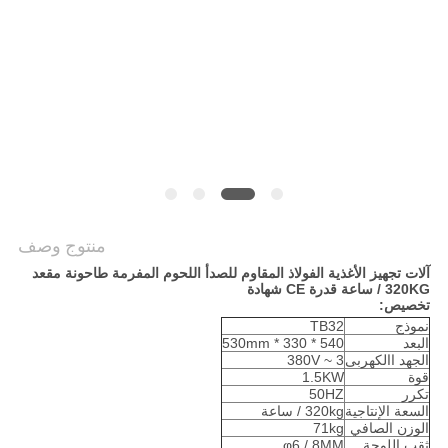
خريطة
الموقع
PRIVACY
POLICY
منتوج وصف
آلات تجهيز الأغذية الفولاذ المقاوم للصدأ اللحوم المفرمة طاحونة مقعد
320KG / ساعة قدرة CE شهادة
تخصيص:
نموذج
TB32
البعد
540 * 330 * 530mm
الجهد االكهربى
3 ~ 380V
قوة
1.5KW
تكرر
50HZ
السعة الإنتاجية
320kg / ساعة
الوزن الصافي
71kg
ثقب اللوحة
φ6 / 8MM