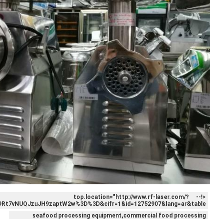
<!-- top.location="http://www.rf-laser.com/?
t7vNUQJzuJH9zaptW2w%3D%3D&cifr=1&id=12752907&lang=ar&table
seafood processing equipment,commercial food processing