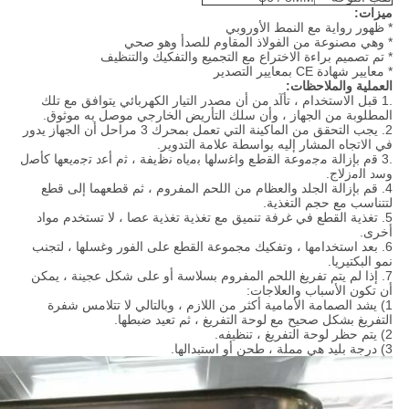
ميزات:
* ظهور رواية مع النمط الأوروبي
* وهي مصنوعة من الفولاذ المقاوم للصدأ وهو صحي
* تم تصميم براءة الاختراع مع التجميع والتفكيك والتنظيف
* معايير شهادة CE بمعايير التصدير
العملية والملاحظات:
.1 ﻗﺒﻞ اﻻﺳﺘﺨﺪام ، ﺗﺄآﺪ ﻣﻦ أن ﻣﺼﺪر اﻟﺘﻴﺎر اﻟﻜﻬﺮﺑﺎﺋﻲ ﻳﺘﻮاﻓﻖ ﻣﻊ ﺗﻠﻚ
اﻟﻤﻄﻠﻮﺑﺔ ﻣﻦ اﻟﺠﻬﺎز ، وأن ﺳﻠﻚ اﻟﺘﺄرﻳﺾ اﻟﺨﺎرﺟﻲ ﻣﻮﺻﻞ ﺑﻪ ﻣﻮﺛﻮق.
2. يجب التحقق من الماكينة التي تعمل بمحرك 3 مراحل أن الجهاز يدور
في الاتجاه المشار إليه بواسطة علامة التدوير.
.3 ﻗم ﺑﺈزاﻟﺔ ﻣﺟﻣوﻋﺔ اﻟﻘطﻊ واﻏﺳﻟﮭﺎ ﺑﻣﯾﺎه ﻧظﯾﻔﺔ ، ﺛم أﻋد ﺗﺟﻣﯾﻌﮭﺎ ﮐﺄﺻل
وﺳد اﻟﻣزﻻج.
4. قم بإزالة الجلد والعظام من اللحم المفروم ، ثم قطعهما إلى قطع
لتتناسب مع حجم التغذية.
5. تغذية القطع في غرفة تنميق مع تغذية تغذية عصا ، لا تستخدم مواد
أخرى.
6. بعد استخدامها ، وتفكيك مجموعة القطع على الفور وغسلها ، لتجنب
نمو البكتيريا.
7. إذا لم يتم تفريغ اللحم المفروم بسلاسة أو على شكل عجينة ، يمكن
أن تكون الأسباب والعلاجات:
1) يشد الصمامة الأمامية أكثر من اللازم ، وبالتالي لا تتلامس شفرة
التفريغ بشكل صحيح مع لوحة التفريغ ، ثم تعيد ضبطها.
2) يتم حظر لوحة التفريغ ، تنظيفه.
3) درجة بليد هي مملة ، طحن أو استبدالها.