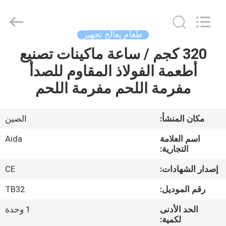
Guangzhou
IMO
Catering
equipments
limited.
طعام يعالج تجهيز
All
Rights
Reserved.
320 كجم / ساعة ماكينات تصنيع
بيت
أطعمة الفولاذ المقاوم للصدأ
منتجات
مفرمة اللحم مفرمة اللحم
أشرطة
مكان المنشأ:
الصين
فيديو
اسم العلامة
Aida
التجارية:
معلومات
إصدار الشهادات:
CE
عنا
رقم الموديل:
TB32
الحد الأدنى
1 وحدة
جولة
لكمية: