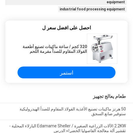
equipment
industrial food processing equipment
احصل على افضل سعر ل
320 كجم / ساعة ماكينات تصنيع أطعمة
الفولاذ المقاوم للصدأ مفرمة اللحم
مفرمة اللحم
استمر
طعام يعالج تجهيز
50 هرتز ماكينات تصنيع الأغذية الفولاذ المقاوم للصدأ الهيدروليكية
ستوفير صانع السجق
2.2KW الآلات الزراعية الصغيرة / Edamame Sheller البازلاء المحلية -
تقشير آلة معالجة الفاصوليا الخضراء الدرس