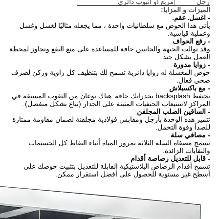
رجل
مربع أو أنبوب دائري
الميزات و المزايا:
- اغسل.
عقم.
يأتي هذا الحوض مع سلطانيات واحدة ، مما يجعله مثاليًا لغسل وغسل
وعملية قياسية.
- رفع الحواف
وقد توالت الجبهة والجانبين حافة للمساعدة على منع البقع وتجاوز لمحطة
العمل بشكل جيد.
- زوايا مدورة
حوض المغسلة له زوايا دائرية تسمح لك بتنظيف كل زاوية وركن لصرف
صحي فعال.
- مع باكسبلاش
يحتفظ backsplash بجدرانك جافة.
هناك نوعان من الثقوب المسبقة في
المراكز لاستيعاب الحنفيات المثبتة على الجدار (تباع بشكل منفصل).
- الساقين الصلب المجلفن
تتميز هذه الوحدة بأرجل ومقابس فولاذية مجلفنة لضمان مقاومة ممتازة
للصدأ وقوة التحمل.
- مصافي سلة
تسمح مصفاة السلة الثلاثة بمرور المياه أثناء التقاط كل الجسيمات
والنفايات الزائدة.
- قابل للتعديل رصاصة أقدام
تسمح أقدام الرصاص البلاستيكية القابلة للتعديل بتثبيت حوضك على
أسطح غير مستوية للحصول على أفضل استقرار ممكن.