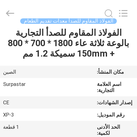
Guangzhou
IMO
Catering
equipments
limited.
الفولاذ المقاوم للصدأ معدات تقديم الطعام
All
Rights
Reserved.
الفولاذ المقاوم للصدأ التجارية
بيت
بالوعة ثلاثة عاء 1800 * 700 * 800
منتجات
+ 150mm سميكة 1.2 مم
أشرطة
مكان المنشأ:
الصين
فيديو
اسم العلامة
Surpastar
التجارية:
معلومات
إصدار الشهادات:
CE
عنا
رقم الموديل:
XP-3
الحد الأدنى
1 قطعة
جولة
لكمية: