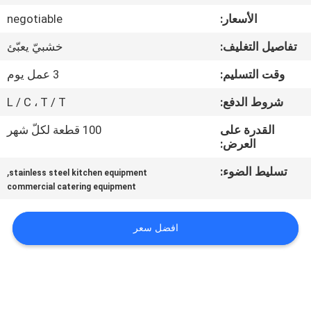
في
الأسعار:
negotiable
المعمل
تفاصيل التغليف:
خشبيّ يعبّئ
رقابة
وقت التسليم:
3 عمل يوم
جودة
شروط الدفع:
L / C ، T / T
القدرة على
100 قطعة لكلّ شهر
اتصل
العرض:
بنا
تسليط الضوء:
,
stainless steel kitchen equipment
commercial catering equipment
أخبار
افضل سعر
حالات
VR