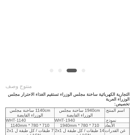
خريطة
الموقع
PRIVACY
POLICY
منتوج وصف
التجارية الكهربائية ساخنة مجلس الوزراء تستقيم الغذاء الاحترار مجلس
الوزراء العربة
تخصيص:
اسم المنتج:
1940cm ساخنة مجلس
1140cm ساخنة مجلس
الوزراء القابضة
الوزراء القابضة
نموذج:
WHT-1940
WHT-1140
الأبعاد
710 * 780 * 1940mm
710 * 780 * 1140mm
غن القدرات
14 طبقات / كل طبقة ل 2x1
7 طبقات / كل طبقة ل 2x1