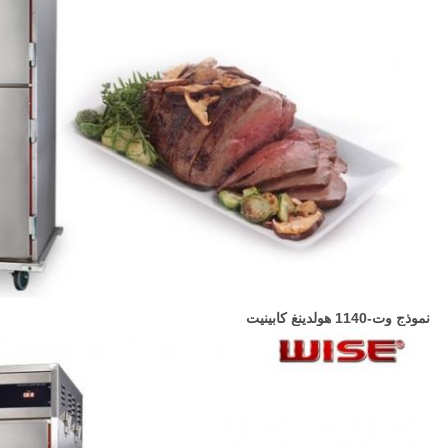
نموذج وت-1140 هولدينغ كابينيت