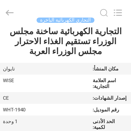
Guangzhou
IMO
Catering
equipments
limited.
التجاري الكهربائية الباخرة
All
Rights
Reserved.
التجارية الكهربائية ساخنة مجلس
بيت
الوزراء تستقيم الغذاء الاحترار
منتجات
مجلس الوزراء العربة
أشرطة
مكان المنشأ:
تايوان
فيديو
اسم العلامة
WISE
التجارية:
معلومات
إصدار الشهادات:
CE
عنا
رقم الموديل:
WHT-1940
الحد الأدنى
1 وحدة
جولة
لكمية: