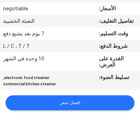
في
الأسعار:
negotiable
المعمل
تفاصيل التغليف:
التعبئة الخشبية
رقابة
وقت التسليم:
7 يوم بعد يشبع دفع
جودة
شروط الدفع:
L / C ، T / T
القدرة على
10 وحدة في الشهر
اتصل
العرض:
بنا
تسليط الضوء:
,
electronic food steamer
commercial kitchen steamer
أخبار
افضل سعر
حالات
VR