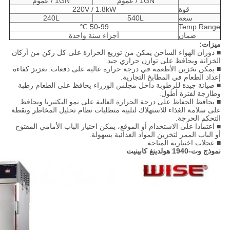
/ 1GN عموم
/ 1GN عموم
قوة
220V / 1.8kW
سعة
540L
240L
50-99 ℃
Temp.Range
ضمان
أجزاء سنة واحدة
ميزات:
■ دوران الهواء الساخن يمكن من توزيع الحرارة على كل ركن من أركان
الخزانة ويحافظ على توازن حراري جيد.
■ يمكن تخزين الأطعمة في درجة حرارة عالية على دفعات.
تعزيز كفاءة
إعداد الطعام في المطابخ التجارية.
■ صيانة جيدة للرطوبة داخل مجلس الوزراء يحافظ على الطعام رطبة
وطازجة لفترة أطول.
■ يحافظ الحفاظ على درجة الحرارة العالية على نمو البكتيريا ويحافظ
على سلامة الغذاء للاستهلاك لتلبية متطلبات نظام تحليل المخاطر ونقطة
التحكم الحرجة.
■ اعتمادا على الاستخدام أو الموقع، يمكن اختيار الباب الأمامي المفتوح
أو الباب الممر لتخزين المواد الغذائية بسهولة.
■ عجلات اختيارية المتاحة.
نموذج وت-1940 هولدينغ كابينيت