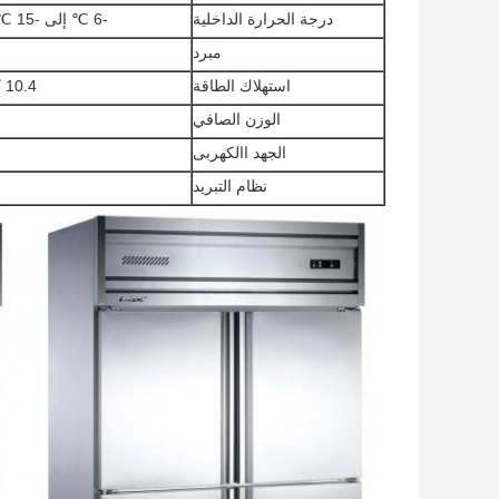
درجة الحرارة الداخلية
-6 ℃ إلى -15 ℃ / + 6 ℃ to -6 ℃
مبرد
استهلاك الطاقة
10.4 كيلووات / 24 ساعة
الوزن الصافي
الجهد االكهربى
نظام التبريد