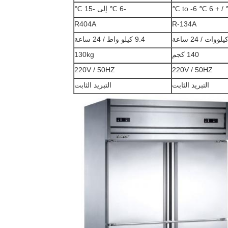
-6 ℃ إلى -15 ℃
R404A
R-134A
9.4 كيلو واط / 24 ساعة
140 كجم
130kg
220V / 50HZ
220V / 50HZ
التبريد الثابت
التبريد الثابت