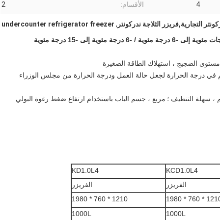
4
الأقسام:
2
ركونتر التجارية,فريزر الثلاجة ندركونتر
,
undercounter refrigerator freezer
حكم في درجة الحرارة لجعل حالة العمل ودرجة الحرارة من مجلس الوزراء
مربع ، جسم الباب باستخدام ارتفاع ضغط رغوة البولي
KD1.0L4
KCD1.0L4
الفريزر
الفريزر
1210 * 760 * 1980
1210 * 760 * 1
1000L
1000L