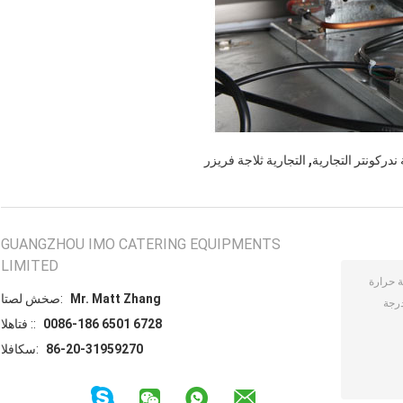
,
 ندركونتر التجارية
التجارية ثلاجة فريزر
GUANGZHOU IMO CATERING EQUIPMENTS
LIMITED
Mr. Matt Zhang
اتصل شخص:
0086-186 6501 6728
الهاتف ::
86-20-31959270
الفاكس: