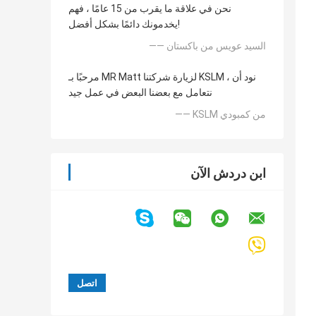
نحن في علاقة ما يقرب من 15 عامًا ، فهم
يخدمونك دائمًا بشكل أفضل!
—— السيد عويس من باكستان
مرحبًا بـ MR Matt لزيارة شركتنا KSLM ، نود أن
نتعامل مع بعضنا البعض في عمل جيد
—— KSLM من كمبودي
ابن دردش الآن