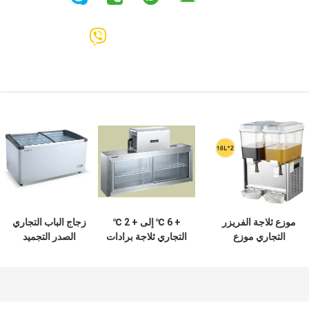
موزع ثلاجة الفريزر
+ 6 ℃ إلى + 2 ℃
زجاج الباب التجاري
التجاري موزع
التجاري ثلاجة برادات
الصدر التجميد
المشروبات موزع
التبريد للصناعة
مزدوج للعصائر
الفريزر 1500 * 450
* 600/300
2x18L