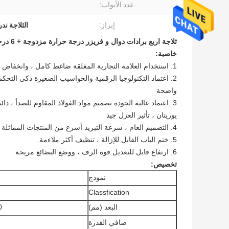
عدد الأبواب:
إبراز:
الثلاجة ند
ثلاجة اربع برادات دوال و فريزر درجة حرارة مزدوجة + 6 درجات مئوية إلى -6 درجة مئوية / -6 درجة مئوية إلى -15 درجة مئوية
خاصية:
1. استخدام العلامة التجارية المغلقة ضاغط كامل ، وانخفاض مستوى الضجيج ، استهلاك الطاقة الصغيرة
2. اعتماد التكنولوجيا الرقمية والحواسيب الصغيرة ذكي الت
واضحة
3. اعتماد عالية الجودة تصميم مواد الفولاذ المقاوم للصدأ ، دائم ، سهلة التنظيف ؛
يوريتان ، تأثير العزل جيد
4. التصميم العام ، سرعة التبريد أسرع من المنتجات المماثلة
5. ختم الباب القابل للإزالة ، تنظيف أكثر ملاءمة.
6. ارتفاع قابل للتعديل قوة الرف ، ووضع البضائع مريحة
تخصيص:
نموذج
Classfication
البعد (مم)
980
صافي القدرة