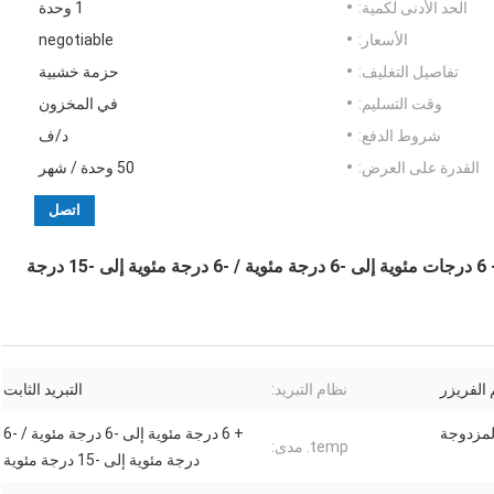
الحد الأدنى لكمية:
1 وحدة
الأسعار:
negotiable
تفاصيل التغليف:
حزمة خشبية
وقت التسليم:
في المخزون
شروط الدفع:
د/ف
القدرة على العرض:
50 وحدة / شهر
اتصل
ثلاجة اربع برادات دوال و فريزر درجة حرارة مزدوجة + 6 درجات مئوية إلى -6 درجة مئوية / -6 درجة مئوية إلى -15 درجة
 الفريزر
نظام التبريد:
التبريد الثابت
لمزدوجة
+ 6 درجة مئوية إلى -6 درجة مئوية / -6
temp. مدى:
درجة مئوية إلى -15 درجة مئوية