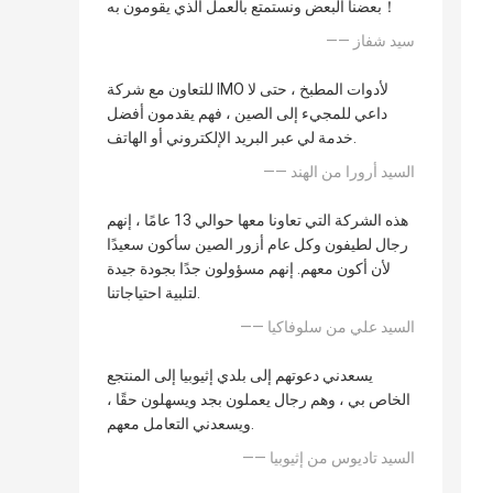
بعضنا البعض ونستمتع بالعمل الذي يقومون به！
—— سيد شفاز
للتعاون مع شركة IMO لأدوات المطبخ ، حتى لا
داعي للمجيء إلى الصين ، فهم يقدمون أفضل
خدمة لي عبر البريد الإلكتروني أو الهاتف.
—— السيد أرورا من الهند
هذه الشركة التي تعاونا معها حوالي 13 عامًا ، إنهم
رجال لطيفون وكل عام أزور الصين سأكون سعيدًا
لأن أكون معهم. إنهم مسؤولون جدًا بجودة جيدة
لتلبية احتياجاتنا.
—— السيد علي من سلوفاكيا
يسعدني دعوتهم إلى بلدي إثيوبيا إلى المنتجع
الخاص بي ، وهم رجال يعملون بجد ويسهلون حقًا ،
ويسعدني التعامل معهم.
—— السيد تاديوس من إثيوبيا