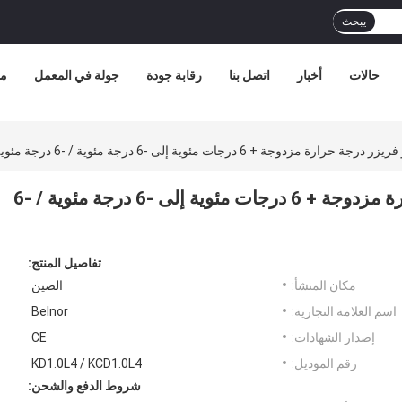
يبحث
حالات
أخبار
اتصل بنا
رقابة جودة
جولة في المعمل
مع
 درجات مئوية إلى -6 درجة مئوية / -6 درجة مئوية إلى -15 درجة مئوية
ثلاجة اربع برادات دوال و فريزر درجة حرارة مزدوجة + 6 درجات مئوية إلى -6 درجة مئوية / -6
تفاصيل المنتج:
مكان المنشأ:
الصين
اسم العلامة التجارية:
Belnor
إصدار الشهادات:
CE
رقم الموديل:
KD1.0L4 / KCD1.0L4
شروط الدفع والشحن: