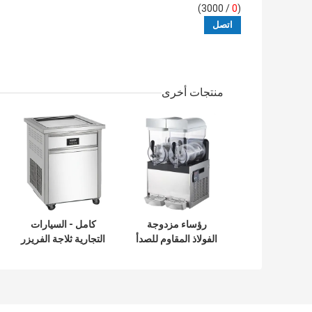
/ 3000)
0
(
منتجات أخرى
رؤساء مزدوجة
كامل - السيارات
الفولاذ المقاوم للصدأ
التجارية ثلاجة الفريزر
التجارية 15Lx2 آلة
ساحة عموم تايلند
طين
نمط لفة فراي الآيس
كريم